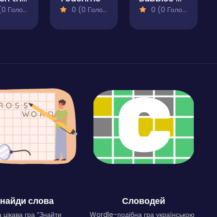
 Голосів)
0 (0 Голосів)
0 (0 Голосів)
найди слова
Словодей
 цікава гра “Знайти
Wordle-подібна гра українською