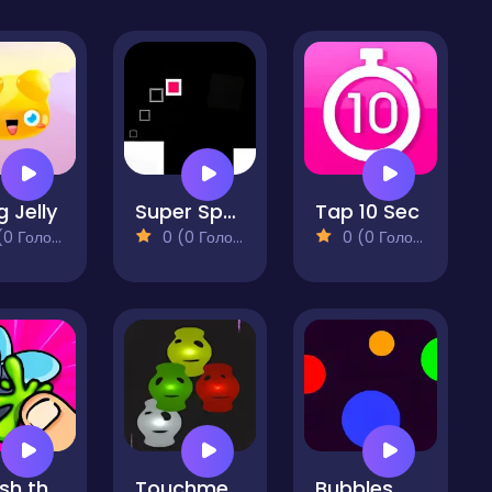
g Jelly
Super Speed Runner
Tap 10 Sec
 Голосів)
0 (0 Голосів)
0 (0 Голосів)
Smash the Flies
Touchme
Bubbles Clicker