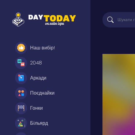
Наш вибір!
2048
Аркади
Поєднайки
Гонки
Більярд