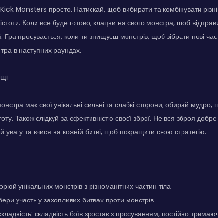
 Kick Monsters просто. Натискай, щоб вибирати та комбінувати різні
істоти. Коли все буде готово, клацни на свого монстра, щоб відправи
. Гра просувається, коли ти знищуєш монстрів, щоб зібрати нові ча
тра в наступних раундах.
ощі
онстра має свої унікальні сильні та слабкі сторони, обирай мудро, 
тоту. Також слідкуй за ефективністю своєї зброї. Не вся зброя добре
й увагу та вчися на кожній битві, щоб покращити свою стратегію.
орюй унікальних монстрів з різноманітних частин тіла
 бери участь у захопливих битвах проти монстрів
кладність: складність боїв зростає з просуванням, постійно тримаюч