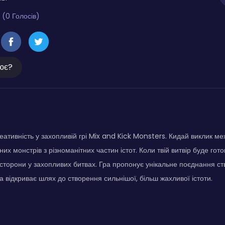
 (0 Голосів)
ює?
еативність у захопливій грі Mix and Kick Monsters. Кидай виклик ме
х монстрів з різноманітних частин істот. Коли твій витвір буде гот
і сторони у захопливих битвах. Гра пропонує унікальне поєднання ств
а відкриває шлях до створення сильнішої, більш жахливої істоти.