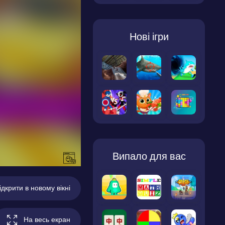
Нові ігри
Випало для вас
ідкрити в новому вікні
На весь екран