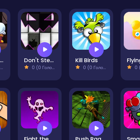
onster Live
Don't Step on the White Tile Revenge
Kill Birds
Flyin
)
0 (0 Голосів)
0 (0 Голосів)
0 (0
Fight the Ghosts
Push Ragdoll Zombie