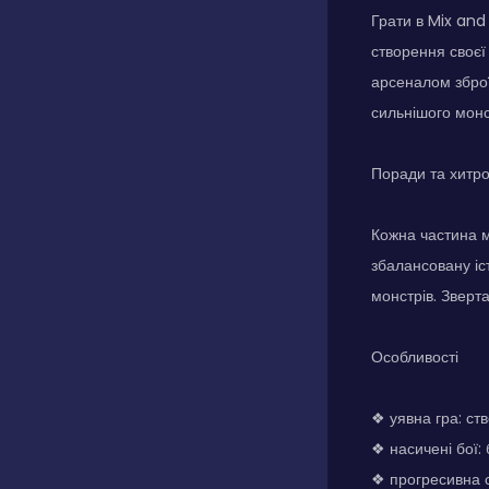
Грати в Mix and
створення своєї 
арсеналом зброї
сильнішого монс
Поради та хитр
Кожна частина м
збалансовану іс
монстрів. Зверта
Особливості
❖ уявна гра: ств
❖ насичені бої:
❖ прогресивна с