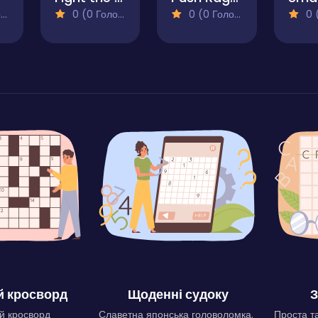
)
0 (0 Голосів)
0 (0 Голосів)
0 (0
 кросворд
Щоденні судоку
З
й кросворд
Славетна японська головоломка.
Проста та