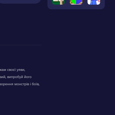
жам своєї уяви,
овий, випробуй його
орення монстрів і боїв,