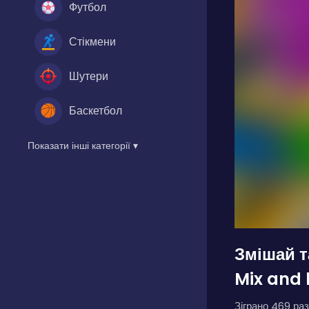
Футбол
Стікмени
Шутери
Баскетбол
Показати інші категорії ▾
Змішай т
Mix and 
Зіграно 469 раз