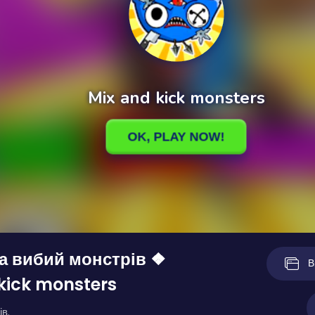
а вибий монстрів ❖
В
kick monsters
ів.