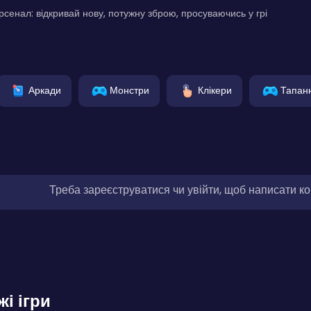
сенал: відкривай нову, потужну зброю, просуваючись у грі
Аркади
Монстри
Клікери
Тапан
Треба зареєструватися чи увійти, щоб написати к
жі ігри