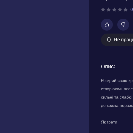
0
Не прац
Опис:
Розкрий свою кр
створюючи власни
сильні та слабк
де кожна поразк
Як грати