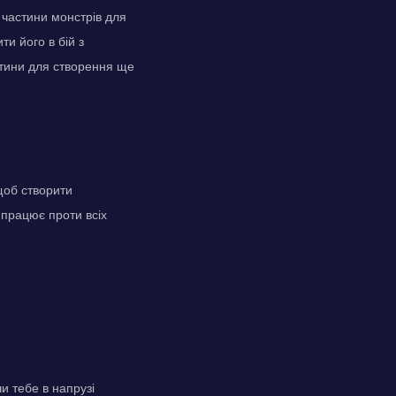
 частини монстрів для
ти його в бій з
стини для створення ще
щоб створити
 працює проти всіх
и тебе в напрузі