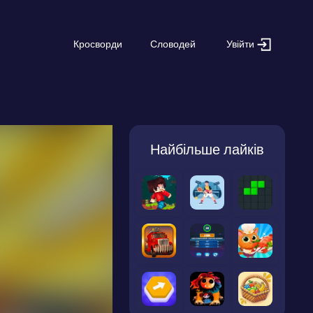
Увійти
Кросворди
Словодей
Найбільше лайків