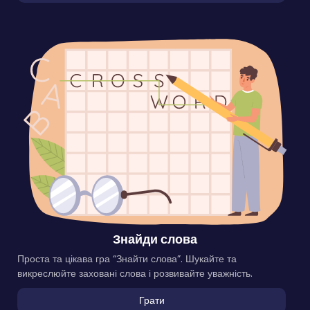
Знайди слова
Проста та цікава гра “Знайти слова”. Шукайте та
викреслюйте заховані слова і розвивайте уважність.
Грати