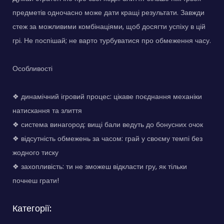
предметів одночасно може дати кращі результати. Завжди
стеж за можливими комбінаціями, щоб досягти успіху в цій
грі. Не поспішай; не варто турбуватися про обмеження часу.
Особливості
❖ динамічний ігровий процес: цікаве поєднання механіки
натискання та злиття
❖ система винагород: вищі бали ведуть до бонусних очок
❖ відсутність обмежень за часом: грай у своєму темпі без
жодного тиску
❖ захопливість: ти не зможеш відкласти гру, як тільки
почнеш грати!
Категорії: