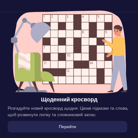
Щоденний кросворд
Розгадуйте новий кросворд щодня. Цікаві підказки та слова,
щоб розвинути логіку та словниковий запас.
Перейти