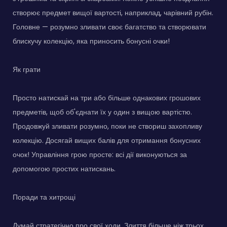
створює предмет вищої вартості, наприклад, чарівний рубін.
Головне — розумно зливати своє багатство та створювати
блискучу колекцію, яка приносить бонусні очки!
Як грати
Просто натискай на три або більше однакових грошових
предметів, щоб об'єднати їх у один з вищою вартістю.
Продовжуй зливати розумно, поки не створиш захопливу
колекцію. Досягай вищих балів для отримання бонусних
очок! Управління грою просте: всі дії виконуються за
допомогою простих натискань.
Поради та хитрощі
Думай стратегічно про свої ходи. Злиття більше ніж трьох