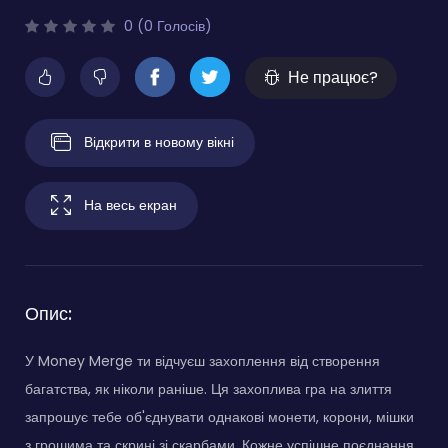
0 (0 Голосів)
Не працює?
Відкрити в новому вікні
На весь екран
Опис:
У Money Merge ти відчуєш захоплення від створення
багатства, як ніколи раніше. Ця захоплива гра на злиття
запрошує тебе об'єднувати однакові монети, корони, мішки
з грошима та скрині зі скарбами. Кожне успішне поєднання