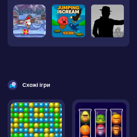
Схожі ігри