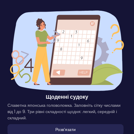
Щоденні судоку
Славетна японська головоломка. Заповніть сітку числами
від 1 до 9. Три рівні складності щодня: легкий, середній і
складний.
Розвʼязати