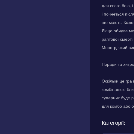
для свого бою, 
і почнеться післ
що мають. Кожен
Якщо обидва мон
раптової смерті
Монстр, який виг
Поради та хитр
Оскільки це гра 
комбінацією ближ
суперник буде р
для комбо або о
Категорії: