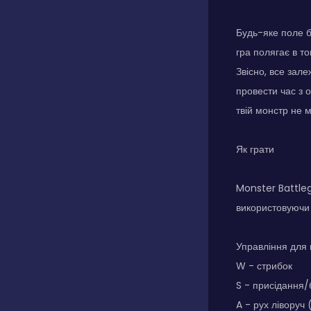
Будь-яке поле б
гра полягає в то
Звісно, все зале
провести час з 
твій монстр не 
Як грати
Monster Battleg
використовуючи 
Управління для 
W - стрибок
S - присідання/
A - рух ліворуч