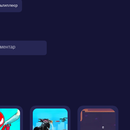
ьтиплеєр
оментар