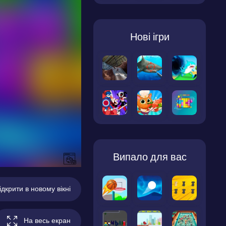
Нові ігри
Випало для вас
ідкрити в новому вікні
На весь екран