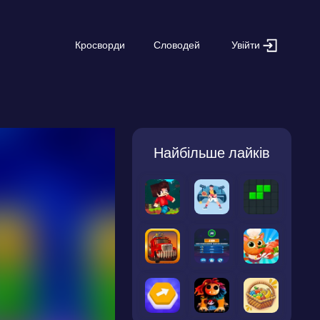
Увійти
Кросворди
Словодей
Найбільше лайків