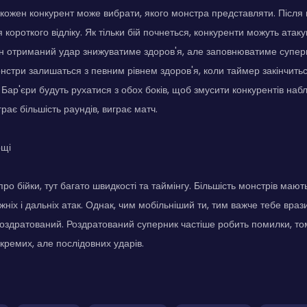
і кожен конкурент може вибрати, якого монстра представляти. Після 
я короткого відліку. Як тільки бій почнеться, конкуренти можуть атак
 отриманий удар знижуватиме здоров'я, але заповнюватиме суперм
стри залишаться з певним рівнем здоров'я, коли таймер закінчить
. Бар'єри будуть рухатися з обох боків, щоб змусити конкурентів наб
рає більшість раундів, виграє матч.
ощі
про бійки, тут багато швидкості та таймінгу. Більшість монстрів мают
ніх і дальніх атак. Однак, чим мобільніший ти, тим важче тебе вразит
оздратований. Роздратований суперник частіше робить помилки, то
кремих, але послідовних ударів.