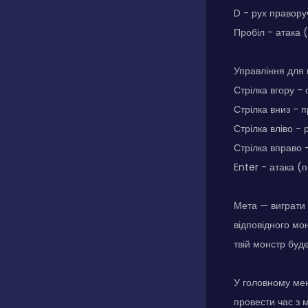
D - рух правору
Пробіл - атака 
Управління для 
Стрілка вгору - 
Стрілка вниз - 
Стрілка вліво -
Стрілка вправо 
Enter - атака (
Мета — виграти 
відповідного мо
твій монстр буд
У головному ме
провести час з 