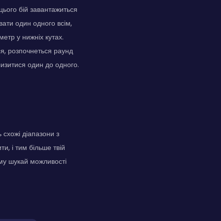
цього бій завантажиться
увати один одного всім,
етр у нижніх кутах.
ся, розпочнеться раунд
лизитися один до одного.
ь схожі діапазони з
и, і тим більше твій
му шукай можливості