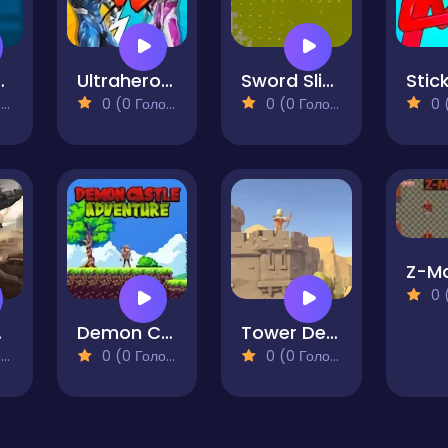
 Fencer
Ultrahero Vs Monsters Royale Battle
Sword Slinger
)
0 (0 Голосів)
0 (0 Голосів)
0 (0
Z-Ma
0 (0
rm
Demon Castle Adventure
Tower Defense Kingdom 2D
)
0 (0 Голосів)
0 (0 Голосів)