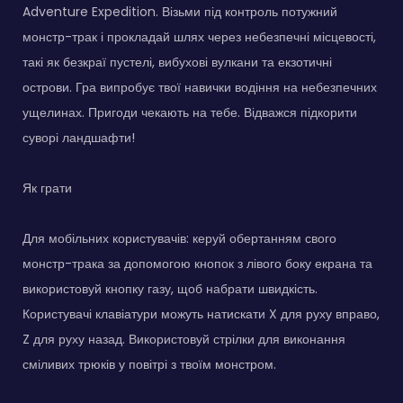
Adventure Expedition. Візьми під контроль потужний
монстр-трак і прокладай шлях через небезпечні місцевості,
такі як безкраї пустелі, вибухові вулкани та екзотичні
острови. Гра випробує твої навички водіння на небезпечних
ущелинах. Пригоди чекають на тебе. Відважся підкорити
суворі ландшафти!
Як грати
Для мобільних користувачів: керуй обертанням свого
монстр-трака за допомогою кнопок з лівого боку екрана та
використовуй кнопку газу, щоб набрати швидкість.
Користувачі клавіатури можуть натискати X для руху вправо,
Z для руху назад. Використовуй стрілки для виконання
сміливих трюків у повітрі з твоїм монстром.