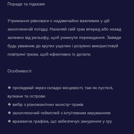
Поради та підказки
Утримання рівноваги є надзвичайно важливим у цій
захоплюючій поїздці. Нахиляй свій трак вперед або назад
залежно від рельєфу, щоб уникнути перекидання. Завжди
будь уважним до крутих ущелин і розумно використовуй
повітряні трюки, щоб ефективно їх долати.
Особливості
❖ проїжджай через складні місцевості, такі як пустелі,
вулкани та острови
❖ вибір з різноманітних монстр-траків
❖ захоплюючий геймплей з інтуїтивним керуванням
❖ вражаюча графіка, що забезпечує занурення у гру