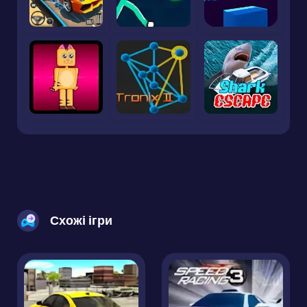
Схожі ігри