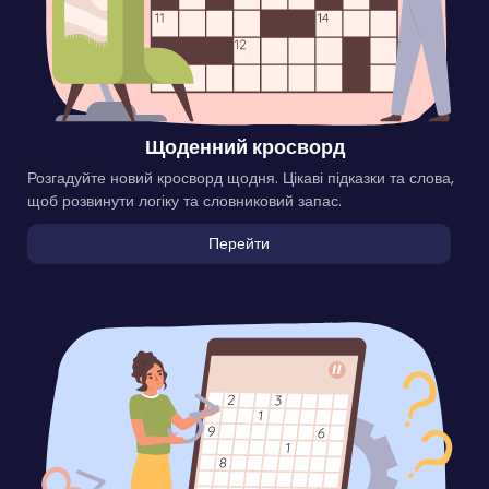
Щоденний кросворд
Розгадуйте новий кросворд щодня. Цікаві підказки та слова,
щоб розвинути логіку та словниковий запас.
Перейти