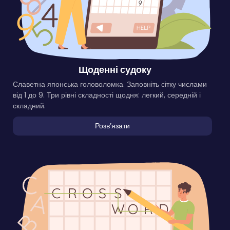
Щоденні судоку
Славетна японська головоломка. Заповніть сітку числами
від 1 до 9. Три рівні складності щодня: легкий, середній і
складний.
Розвʼязати