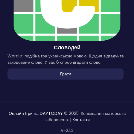
Словодей
Wordle-подібна гра українською мовою. Щодня відгадуйте
закодоване слово. У вас 6 спроб вгадати слово.
Грати
Онлайн Ігри
на
DAYTODAY
© 2025. Копіювання матеріалів
заборонено. |
Контакти
V-2.1.3