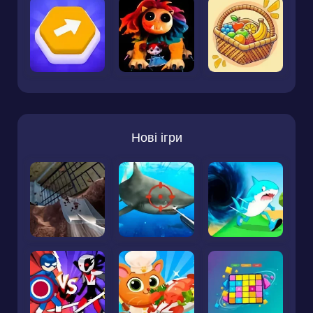
Нові ігри