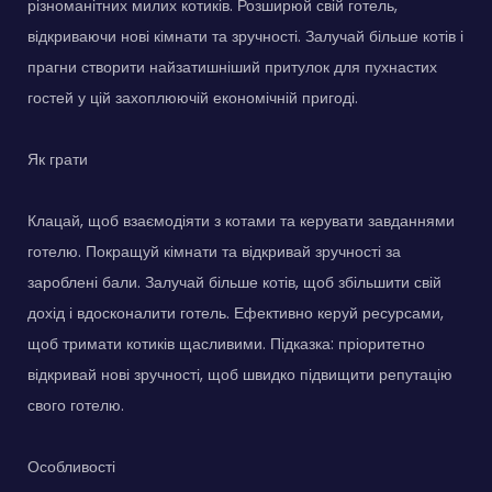
різноманітних милих котиків. Розширюй свій готель,
відкриваючи нові кімнати та зручності. Залучай більше котів і
прагни створити найзатишніший притулок для пухнастих
гостей у цій захоплюючій економічній пригоді.
Як грати
Клацай, щоб взаємодіяти з котами та керувати завданнями
готелю. Покращуй кімнати та відкривай зручності за
зароблені бали. Залучай більше котів, щоб збільшити свій
дохід і вдосконалити готель. Ефективно керуй ресурсами,
щоб тримати котиків щасливими. Підказка: пріоритетно
відкривай нові зручності, щоб швидко підвищити репутацію
свого готелю.
Особливості