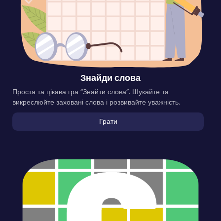
Знайди слова
Проста та цікава гра “Знайти слова”. Шукайте та
викреслюйте заховані слова і розвивайте уважність.
Грати