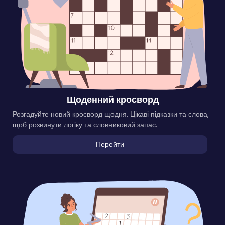
Щоденний кросворд
Розгадуйте новий кросворд щодня. Цікаві підказки та слова,
щоб розвинути логіку та словниковий запас.
Перейти