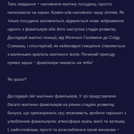
Твоє завдання - наповнити магічну посудину, просто
натискаючи на екран. Кожен клік наповнює чашу зіллям. Як
тільки посудина заповниться, відкриється нове зображення
одного з фамільярів або його наступна стадія розвитку.
Досліджуй магічні локації, від Місячної Галявини до Сліду
Слимака, і спостерігай, як неймовірні створіння з'являються
з маленьких крапель магічного зілля. Починай пригоду
прямо зараз - фамільяри чекають на тебе!
Як грати?
Досліджуй світ магічних фамільярів. У грі представлено
багато магічних фамільярів на різних стадіях розвитку;
бонуси, що прискорюють гру; можливість зробити скріншот з
улюбленим фамільяром; атмосфера казок, магії та затишку.
І, найголовніше, прості та розслаблюючі ігрові механіки -