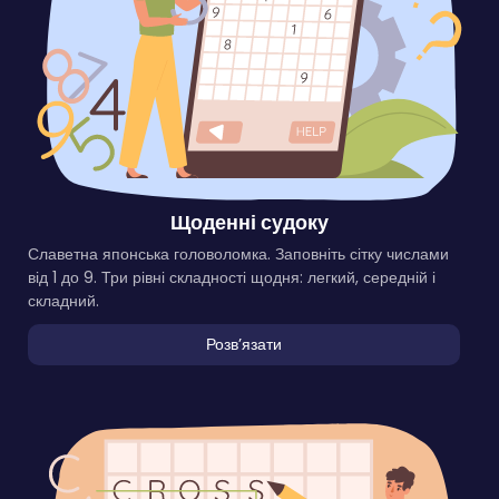
Щоденні судоку
Славетна японська головоломка. Заповніть сітку числами
від 1 до 9. Три рівні складності щодня: легкий, середній і
складний.
Розвʼязати