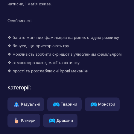
натисни, і магія оживе.
Особливості:
❖ багато магічних фамільярів на різних стадіях розвитку
❖ бонуси, що прискорюють гру
❖ можливість зробити скріншот з улюбленим фамільяром
❖ атмосфера казок, магії та затишку
❖ прості та розслаблюючі ігрові механіки
Категорії:
Казуальні
Тварини
Монстри
Клікери
Дракони