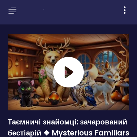
Таємничі знайомці: зачарований
бестіарій ❖ Mysterious Familiars