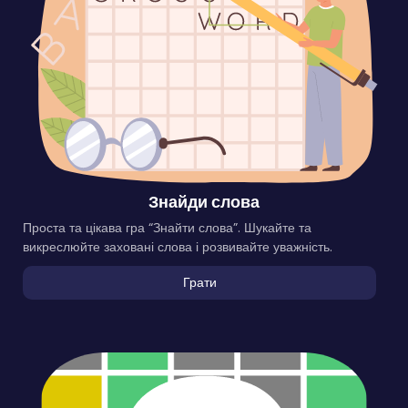
Знайди слова
Проста та цікава гра “Знайти слова”. Шукайте та
викреслюйте заховані слова і розвивайте уважність.
Грати