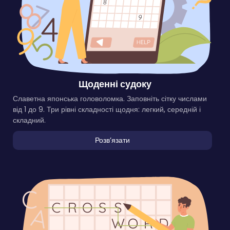
Щоденні судоку
Славетна японська головоломка. Заповніть сітку числами
від 1 до 9. Три рівні складності щодня: легкий, середній і
складний.
Розвʼязати