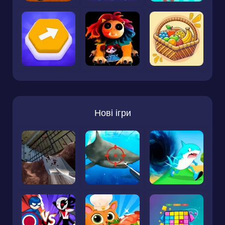
Нові ігри