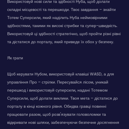
Використовуй нові сили та здібності Нуба, щоб долати
складні місцевості та перешкоди. Твоє завдання – знайти
Тотем Суперсили, який наділить Нуба неймовірними
здібностями, такими як високі стрибки та супер-швидкість.
Використовуй ці здібності стратегічно, щоб пройти різні рівні
та дістатися до порталу, який приведе їх обох у безпеку.
Як грати
Щоб керувати Нубом, використовуй клавіші WASD, а для
управління Про – стрілки. Пересувайся лісом, уникай
перешкод і використовуй суперсили, надані Тотемом
Суперсили, щоб долати виклики. Твоя мета – дістатися до
порталу в кінці кожного рівня. Обидва гравці повинні
працювати разом, щоб розв'язувати головоломки та
відкривати нові шляхи, забезпечуючи безпечне досягнення