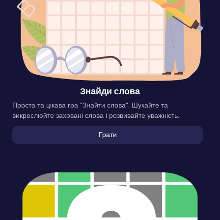
Знайди слова
Проста та цікава гра “Знайти слова”. Шукайте та
викреслюйте заховані слова і розвивайте уважність.
Грати