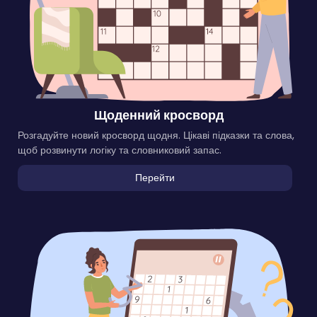
Щоденний кросворд
Розгадуйте новий кросворд щодня. Цікаві підказки та слова,
щоб розвинути логіку та словниковий запас.
Перейти