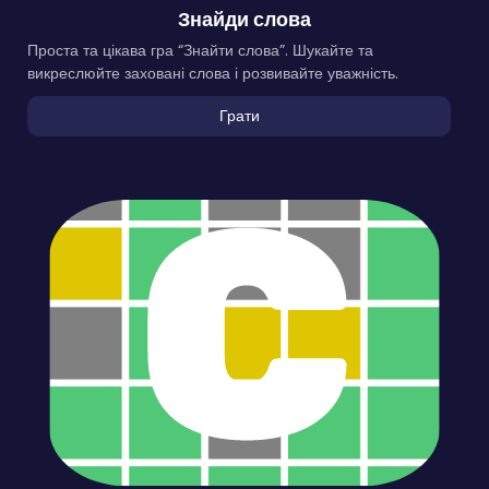
Знайди слова
Проста та цікава гра “Знайти слова”. Шукайте та
викреслюйте заховані слова і розвивайте уважність.
Грати