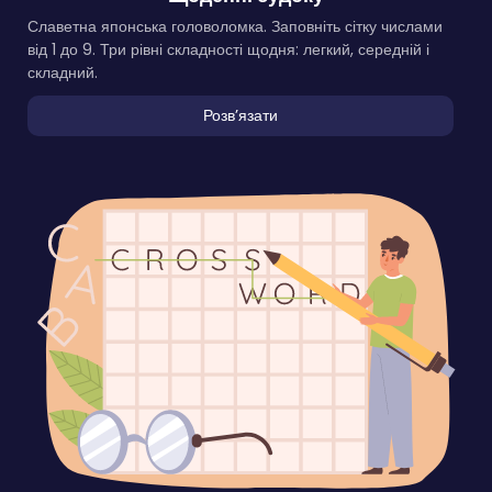
Славетна японська головоломка. Заповніть сітку числами
від 1 до 9. Три рівні складності щодня: легкий, середній і
складний.
Розвʼязати