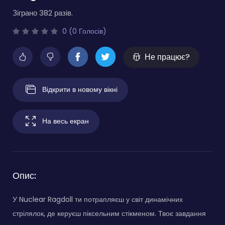
Зіграно 382 разів.
0 (0 Голосів)
Не працює?
Відкрити в новому вікні
На весь екран
Опис:
У Nuclear Ragdoll ти потрапляєш у світ динамічних
стрілялок, де керуєш піксельним стікменом. Твоє завдання