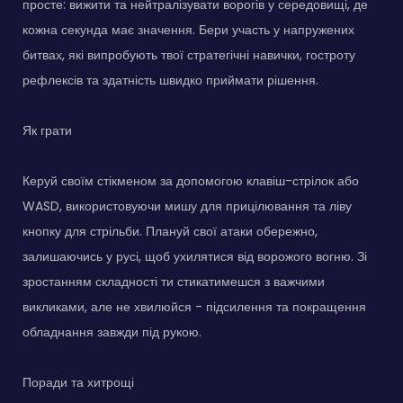
просте: вижити та нейтралізувати ворогів у середовищі, де
кожна секунда має значення. Бери участь у напружених
битвах, які випробують твої стратегічні навички, гостроту
рефлексів та здатність швидко приймати рішення.
Як грати
Керуй своїм стікменом за допомогою клавіш-стрілок або
WASD, використовуючи мишу для прицілювання та ліву
кнопку для стрільби. Плануй свої атаки обережно,
залишаючись у русі, щоб ухилятися від ворожого вогню. Зі
зростанням складності ти стикатимешся з важчими
викликами, але не хвилюйся - підсилення та покращення
обладнання завжди під рукою.
Поради та хитрощі