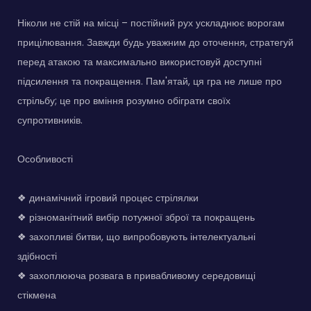
Ніколи не стій на місці – постійний рух ускладнює ворогам
прицілювання. Завжди будь уважним до оточення, стратегуй
перед атакою та максимально використовуй доступні
підсилення та покращення. Пам'ятай, ця гра не лише про
стрільбу; це про вміння розумно обіграти своїх
супротивників.
Особливості
❖ динамічний ігровий процес стрілялки
❖ різноманітний вибір потужної зброї та покращень
❖ захопливі битви, що випробовують інтелектуальні
здібності
❖ захоплююча розвага в привабливому середовищі
стікмена