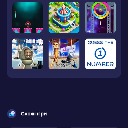
Схожі ігри