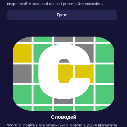
викреслюйте заховані слова і розвивайте уважність.
Грати
Словодей
Wordle-подібна гра українською мовою. Щодня відгадуйте