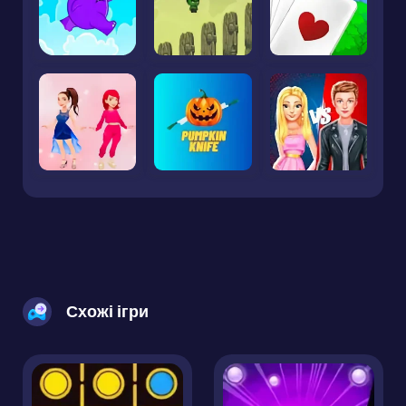
Схожі ігри