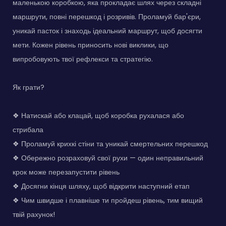
маленькою коробкою, яка прокладає шлях через складні
маршрути, повні перешкод і розривів. Проламуй бар'єри,
уникай пасток і знаходь ідеальний маршрут, щоб досягти
мети. Кожен рівень приносить нові виклики, що
випробовують твої рефлекси та стратегію.
Як грати?
❖ Натискай або клацай, щоб коробка рухалася або
стрибала
❖ Проламуй крихкі стіни та уникай смертельних перешкод
❖ Обережно розраховуй свої рухи — один неправильний
крок може перезапустити рівень
❖ Досягни кінця шляху, щоб відкрити наступний етап
❖ Чим швидше і плавніше ти пройдеш рівень, тим вищий
твій рахунок!