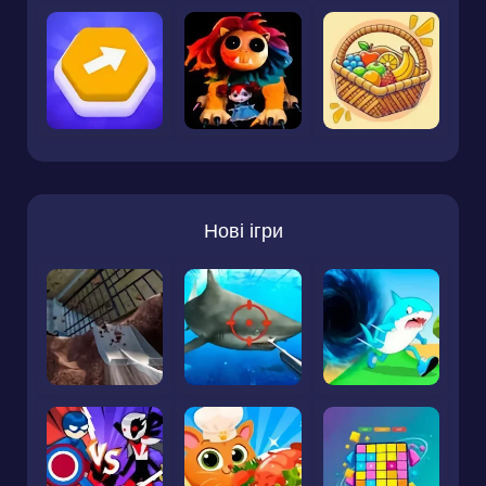
Нові ігри