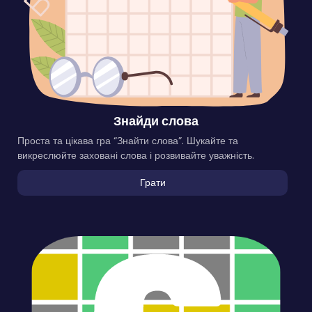
Знайди слова
Проста та цікава гра “Знайти слова”. Шукайте та
викреслюйте заховані слова і розвивайте уважність.
Грати