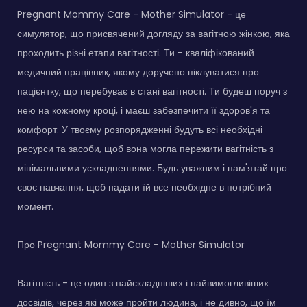
Pregnant Mommy Care - Mother Simulator - це
симулятор, що присвячений догляду за вагітною жінкою, яка
проходить різні етапи вагітності. Ти - кваліфікований
медичний працівник, якому доручено піклуватися про
пацієнтку, що перебуває в стані вагітності. Ти будеш поруч з
нею на кожному кроці, і маєш забезпечити її здоров'я та
комфорт. У твоєму розпорядженні будуть всі необхідні
ресурси та засоби, щоб вона могла пережити вагітність з
мінімальними ускладненнями. Будь уважним і пам'ятай про
своє навчання, щоб надати їй все необхідне в потрібний
момент.
Про Pregnant Mommy Care - Mother Simulator
Вагітність - це один з найскладніших і найвимогливіших
досвідів, через які може пройти людина, і не дивно, що їм