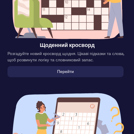
Щоденний кросворд
Розгадуйте новий кросворд щодня. Цікаві підказки та слова,
щоб розвинути логіку та словниковий запас.
Перейти