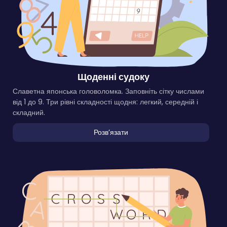
Щоденні судоку
Славетна японська головоломка. Заповніть сітку числами
від 1 до 9. Три рівні складності щодня: легкий, середній і
складний.
Розвʼязати