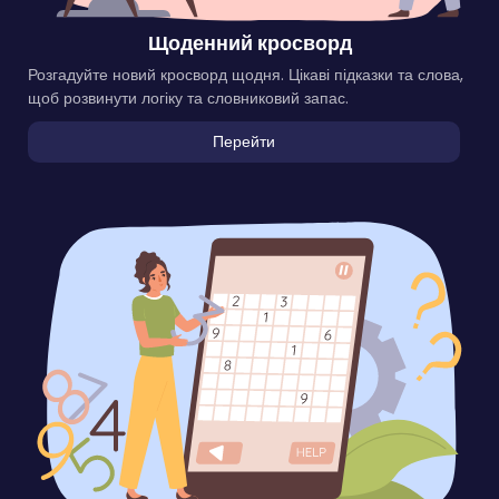
Щоденний кросворд
Розгадуйте новий кросворд щодня. Цікаві підказки та слова,
щоб розвинути логіку та словниковий запас.
Перейти