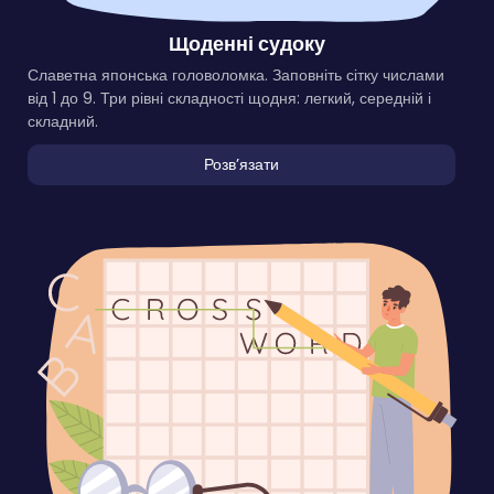
Щоденні судоку
Славетна японська головоломка. Заповніть сітку числами
від 1 до 9. Три рівні складності щодня: легкий, середній і
складний.
Розвʼязати