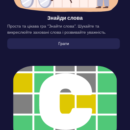
Знайди слова
Проста та цікава гра “Знайти слова”. Шукайте та
викреслюйте заховані слова і розвивайте уважність.
Грати