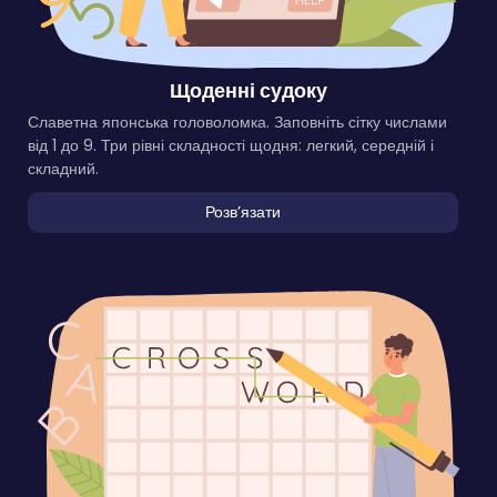
Щоденні судоку
Славетна японська головоломка. Заповніть сітку числами
від 1 до 9. Три рівні складності щодня: легкий, середній і
складний.
Розвʼязати