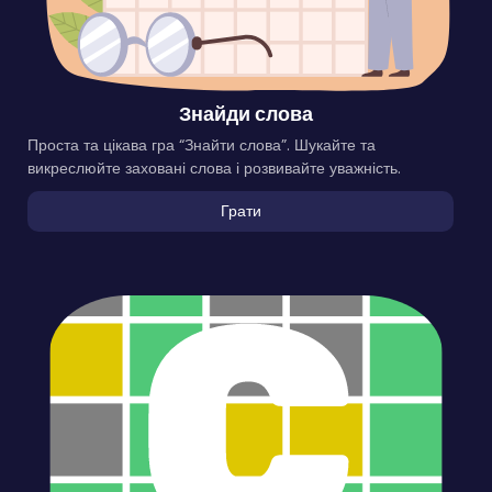
Знайди слова
Проста та цікава гра “Знайти слова”. Шукайте та
викреслюйте заховані слова і розвивайте уважність.
Грати