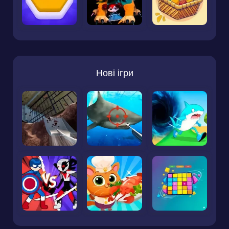
Нові ігри