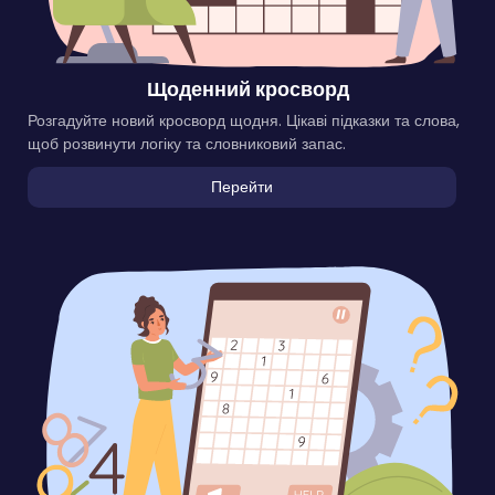
Щоденний кросворд
Розгадуйте новий кросворд щодня. Цікаві підказки та слова,
щоб розвинути логіку та словниковий запас.
Перейти