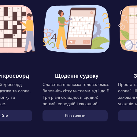
 кросворд
Щоденні судоку
З
й кросворд
Славетна японська головоломка.
Проста та
дказки та слова,
Заповніть сітку числами від 1 до 9.
слова”. 
огіку та
Три рівні складності щодня:
заховані 
ас.
легкий, середній і складний.
уважність
ейти
Розвʼязати