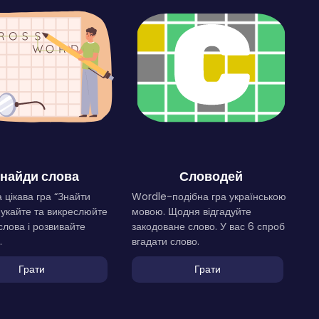
найди слова
Словодей
 цікава гра “Знайти
Wordle-подібна гра українською
Шукайте та викреслюйте
мовою. Щодня відгадуйте
слова і розвивайте
закодоване слово. У вас 6 спроб
.
вгадати слово.
Грати
Грати