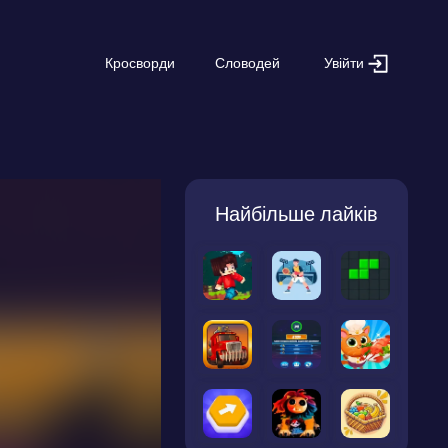
Увійти
Кросворди
Словодей
Найбільше лайків