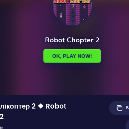
лікоптер 2 ❖ Robot
В
2
ів.