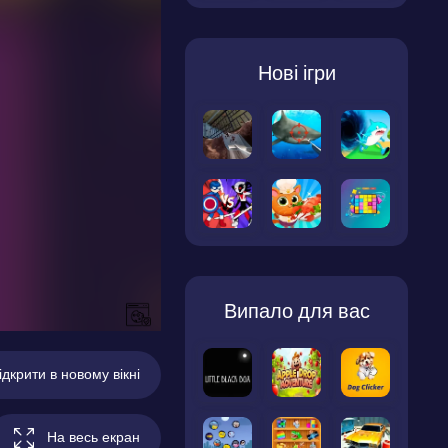
Нові ігри
Випало для вас
ідкрити в новому вікні
На весь екран