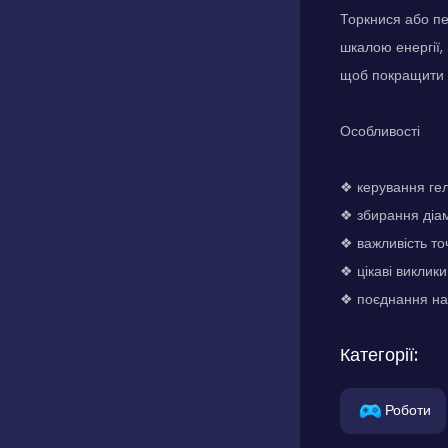
Торкнися або пе
шкалою енергії,
щоб покращити с
Особливості
❖ керування гел
❖ збирання діам
❖ важливість точ
❖ цікаві виклики
❖ поєднання нав
Категорії:
Роботи