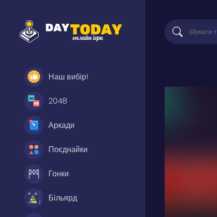
Наш вибір!
2048
Аркади
Поєднайки
Гонки
Більярд