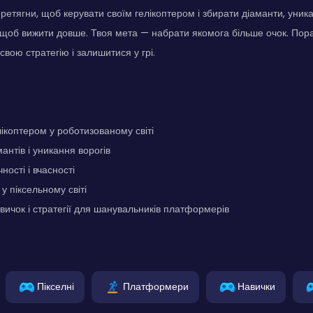
ретягни, щоб керувати своїм гелікоптером і збирати діаманти, уника
 щоб вижити довше. Твоя мета — набрати якомога більше очок. Порад
вою стратегію і залишитися у грі.
ікоптером у роботизованому світі
антів і уникання ворогів
ності і вчасності
 у піксельному світі
ичок і стратегії для шанувальників платформерів
Пікселні
Платформери
Навички