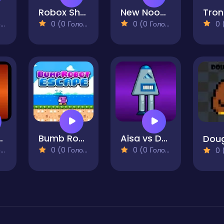
Robox Shooter
New Noob Mommy Long
Tron
)
0 (0 Голосів)
0 (0 Голосів)
0 (0
u Bots 2
Bumb Robot Escape
Aisa vs Dragon Bots
Doug
)
0 (0 Голосів)
0 (0 Голосів)
0 (0