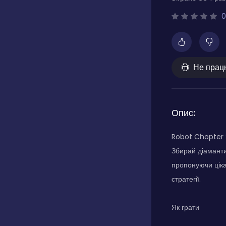
0
Не прац
Опис:
Robot Chopter 2
Збирай діаманти,
пропонуючи ціка
стратегії.
Як грати