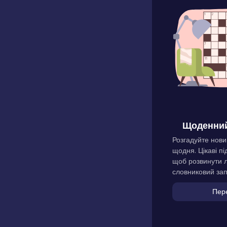
Щоденний
Розгадуйте нови
щодня. Цікаві пі
щоб розвинути л
словниковий зап
Пер