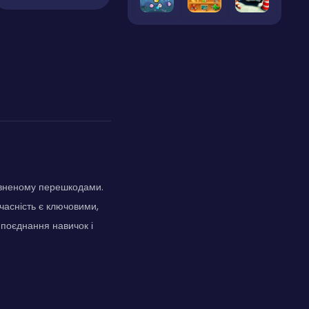
повненому перешкодами.
вчасність є ключовими,
 поєднання навичок і