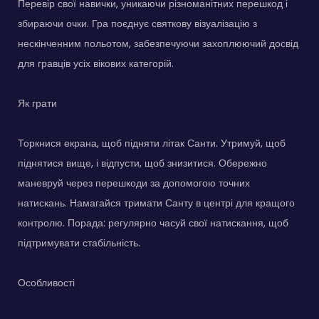
Перевір свої навички, уникаючи різноманітних перешкод і
збираючи очки. Гра поєднує святкову візуалізацію з
нескінченним польотом, забезпечуючи захоплюючий досвід
для гравців усіх вікових категорій.
Як грати
Торкнися екрана, щоб підняти літак Санти. Утримуй, щоб
піднятися вище, і відпусти, щоб знизитися. Обережно
маневруй через перешкоди за допомогою точних
натискань. Намагайся тримати Санту в центрі для кращого
контролю. Порада: регулярно часуй свої натискання, щоб
підтримувати стабільність.
Особливості