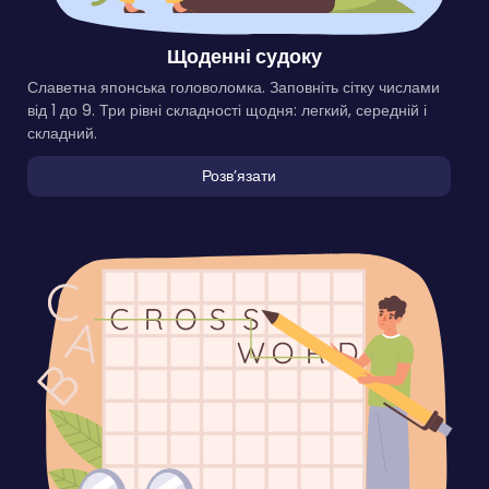
Щоденні судоку
Славетна японська головоломка. Заповніть сітку числами
від 1 до 9. Три рівні складності щодня: легкий, середній і
складний.
Розвʼязати