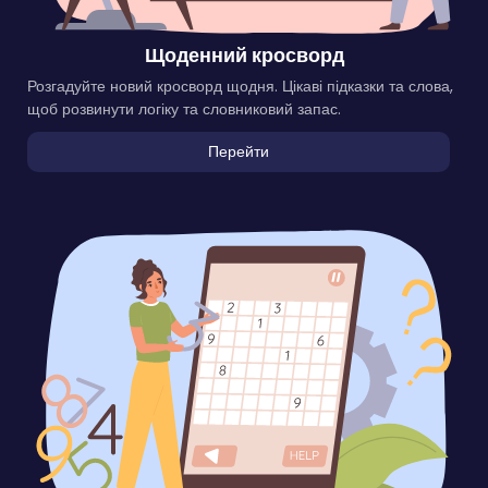
Щоденний кросворд
Розгадуйте новий кросворд щодня. Цікаві підказки та слова,
щоб розвинути логіку та словниковий запас.
Перейти