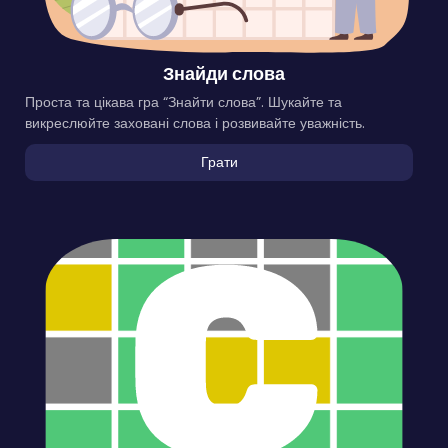
Знайди слова
Проста та цікава гра “Знайти слова”. Шукайте та
викреслюйте заховані слова і розвивайте уважність.
Грати