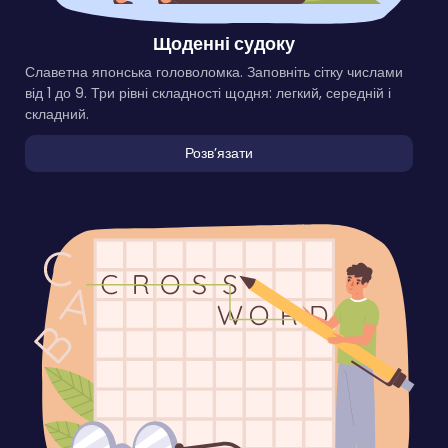
Щоденні судоку
Славетна японська головоломка. Заповніть сітку числами
від 1 до 9. Три рівні складності щодня: легкий, середній і
складний.
Розвʼязати