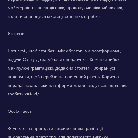
майстерність і несподіванки, пропонуючи цікавий виклик,
коли ти опановуєш мистецтво точних стрибків.
Як грати
Натискай, щоб стрибати між обертовими платформами,
ведучи Санту до загублених подарунків. Кожен стрибок
маніпулює гравітацією, додаючи стратегії. Збирай усі
подарунки, щоб перейти на наступний рівень. Корисна
порада: чекай, поки платформи майже зійдуться, перш ніж
зробити свій хід.
Особливості
❖ унікальна пригода з викривленням гравітації
❖ обертання платформ для додаткового виклику