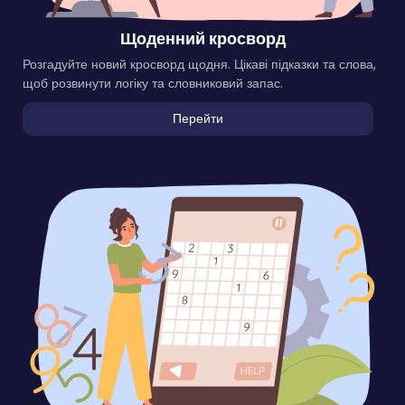
Щоденний кросворд
Розгадуйте новий кросворд щодня. Цікаві підказки та слова,
щоб розвинути логіку та словниковий запас.
Перейти