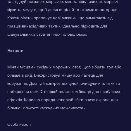
та з'єднуй яскравих морських мешканців, таких як морські
зірки та медузи, щоб досягти цілей та отримати нагороди.
Кожен рівень пропонує нові виклики, що вимагають від
гравців винахідливих тактик. Ідеально підходить для
шанувальників стратегічних головоломок.
Як грати
Міняй місцями сусідніх морських істот, щоб зібрати три або
більше в ряд. Використовуй мишу або палець для
керування. Досягай конкретних цілей, очищуючи плитки та
набираючи очки. Створюй великі комбінації для особливих
ефектів. Корисна порада: створюй збіги внизу екрана для
більшої кількості каскадних можливостей.
Особливості