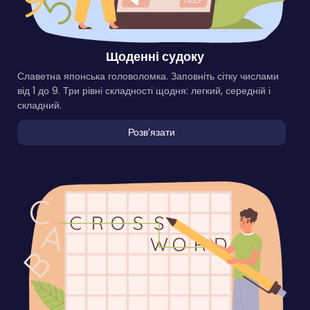
Щоденні судоку
Славетна японська головоломка. Заповніть сітку числами
від 1 до 9. Три рівні складності щодня: легкий, середній і
складний.
Розвʼязати