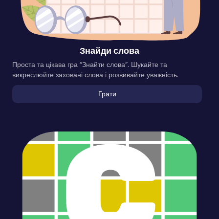
Знайди слова
Проста та цікава гра “Знайти слова”. Шукайте та
викреслюйте заховані слова і розвивайте уважність.
Грати