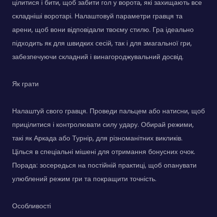
цілитися і бити, щоб забити гол у ворота, які захищають все
складніші воротарі. Налаштовуй параметри гравця та
арени, щоб вони відповідали твоєму стилю. Гра ідеально
підходить як для швидких сесій, так і для змагальної гри,
забезпечуючи складний і винагороджувальний досвід.
Як грати
Налаштуй свого гравця. Проведи пальцем або натисни, щоб
прицілитися і контролювати силу удару. Обирай режими,
такі як Аркада або Турнір, для різноманітних викликів.
Цілься в спеціальні мішені для отримання бонусних очок.
Порада: зосередься на постійній практиці, щоб опанувати
улюблений режим гри та покращити точність.
Особливості