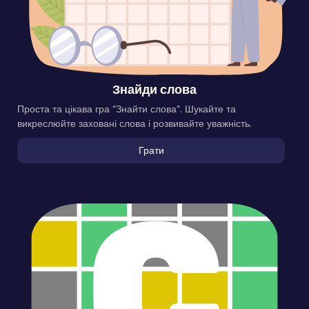
Знайди слова
Проста та цікава гра “Знайти слова”. Шукайте та
викреслюйте заховані слова і розвивайте уважність.
Грати