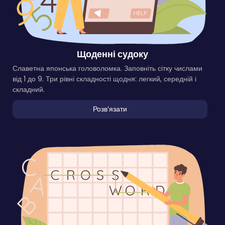
Щоденні судоку
Славетна японська головоломка. Заповніть сітку числами
від 1 до 9. Три рівні складності щодня: легкий, середній і
складний.
Розвʼязати