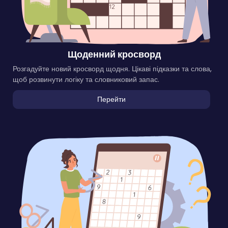
Щоденний кросворд
Розгадуйте новий кросворд щодня. Цікаві підказки та слова,
щоб розвинути логіку та словниковий запас.
Перейти