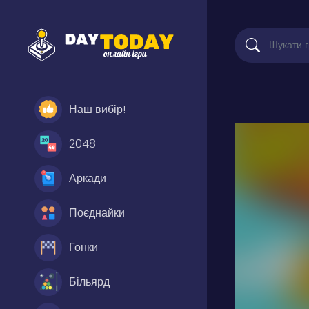
Наш вибір!
2048
Аркади
Поєднайки
Гонки
Більярд