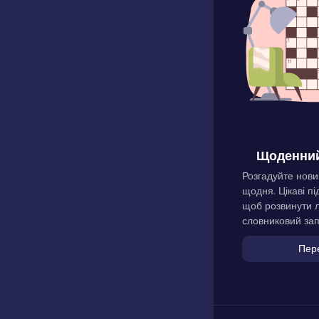
Щоденний
Розгадуйте нови
щодня. Цікаві пі
щоб розвинути л
словниковий зап
Пер