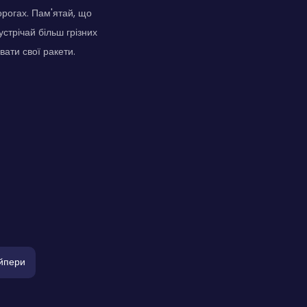
орогах. Пам'ятай, що
стрічай більш грізних
вати свої ракети.
йпери