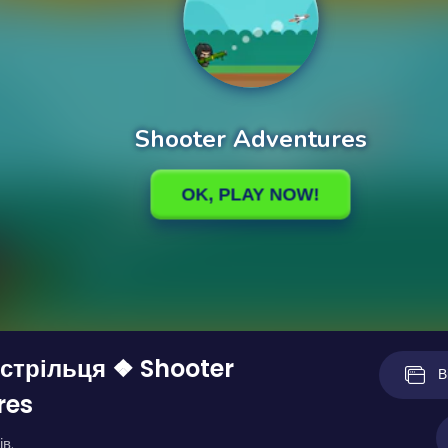
стрільця ❖ Shooter
В
res
ів.