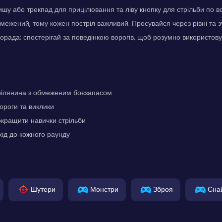
шу або трекпад для прицілювання та ліву кнопку для стрільби по в
бмежений, тому кожен постріл важливий. Просувайся через рівні та зу
Порада: спостерігай за поведінкою ворогів, щоб розумно використову
рілянина з обмеженим боєзапасом
вороги та виклики
окращити навички стрільби
хід до кожного раунду
Шутери
Монстри
Зброя
Сна