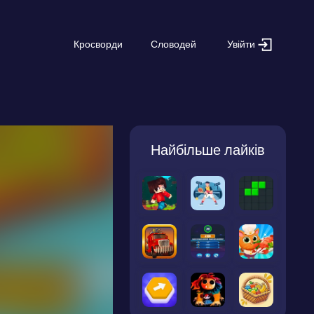
Увійти
Кросворди
Словодей
Найбільше лайків