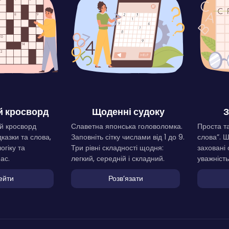
 кросворд
Щоденні судоку
З
й кросворд
Славетна японська головоломка.
Проста та
дказки та слова,
Заповніть сітку числами від 1 до 9.
слова”. 
огіку та
Три рівні складності щодня:
заховані 
ас.
легкий, середній і складний.
уважність
ейти
Розвʼязати