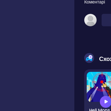
Коментарі
Схо
Heli Mon