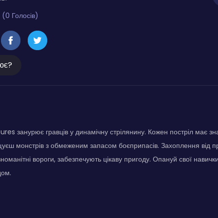
 (0 Голосів)
ює?
res занурює гравців у динамічну стрілянину. Кожен постріл має зн
щуєш монстрів з обмеженим запасом боєприпасів. Захоплення від п
зноманітні вороги, забезпечують цікаву пригоду. Опануй свої навичк
дом.