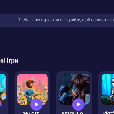
Треба зареєструватися чи увійти, щоб написати к
жі ігри
sters Giant Hunter
The Lost Campfire
Assault on the Evil Star