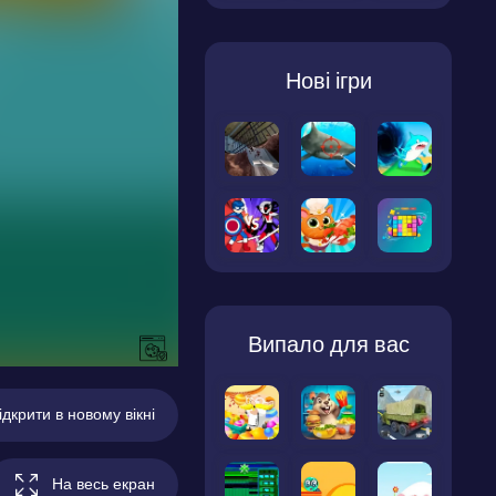
Нові ігри
Випало для вас
ідкрити в новому вікні
На весь екран