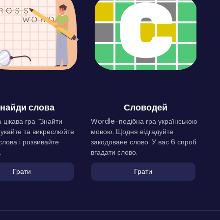
найди слова
Словодей
 цікава гра “Знайти
Wordle-подібна гра українською
Шукайте та викреслюйте
мовою. Щодня відгадуйте
слова і розвивайте
закодоване слово. У вас 6 спроб
.
вгадати слово.
Грати
Грати