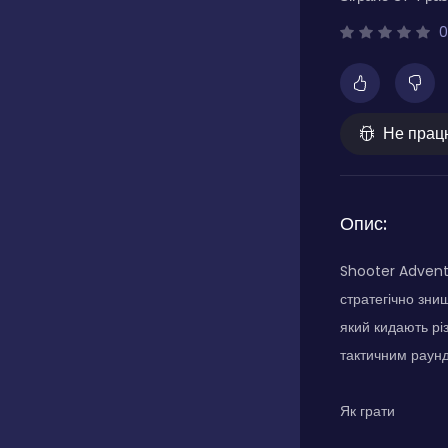
0
Не прац
Опис:
Shooter Adventu
стратегічно зни
який кидають рі
тактичним раун
Як грати