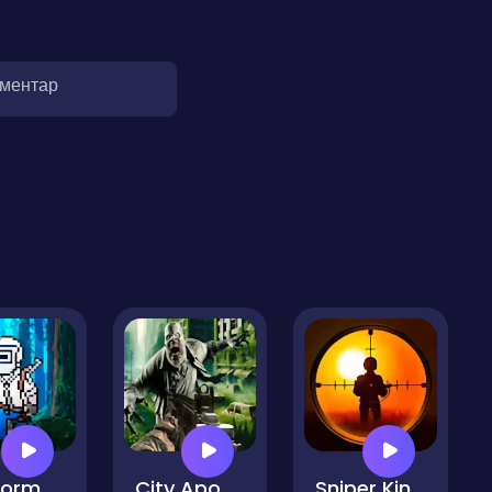
оментар
Platform Shooter
City Apocalypse Zombies Invasion
Sniper King 2D The Dark City