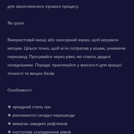
для захоплюючого ігрового процесу.
Як грати
Використовуй мишу або сенсорний екран, щоб керувати
капцем. Цілься точно, щоб м'яч потрапив у кошик, уникаючи
перешкод. Просувайся через рівні, які стають дедалі
складнішими. Порада: практикуйся у вчасності для кращої
точності та вищих балів.
Особливості
❖ аркадний стиль гри
❖ різноманітні складні перешкоди
❖ вимагає швидких рефлексів
❖ поступове ускладнення рівнів