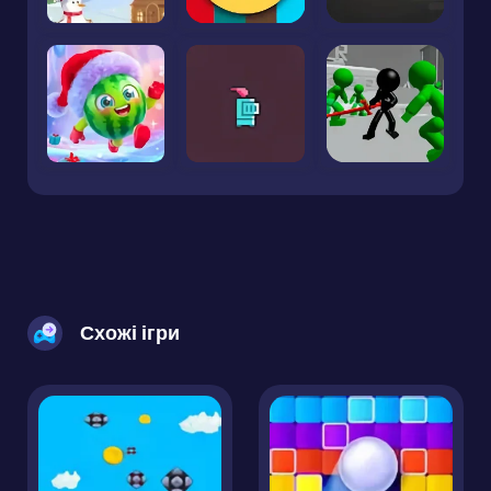
Схожі ігри