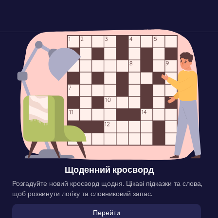
Щоденний кросворд
Розгадуйте новий кросворд щодня. Цікаві підказки та слова,
щоб розвинути логіку та словниковий запас.
Перейти