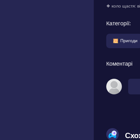
❖ коло щастя: в
Категорії:
Пригоди
Коментарі
Схо