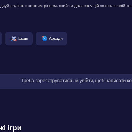
ідчуй радість з кожним рівнем, який ти долаєш у цій захоплюючій ко
Екшн
Аркади
Треба зареєструватися чи увійти, щоб написати к
жі ігри