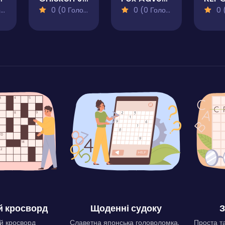
)
0 (0 Голосів)
0 (0 Голосів)
0 (0
 кросворд
Щоденні судоку
З
й кросворд
Славетна японська головоломка.
Проста та