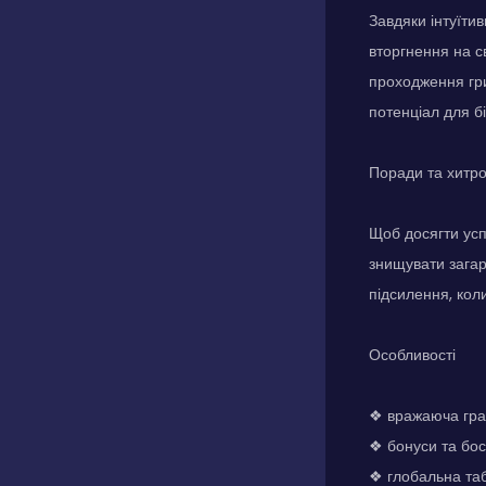
Завдяки інтуїти
вторгнення на с
проходження гри
потенціал для б
Поради та хитр
Щоб досягти усп
знищувати загар
підсилення, кол
Особливості
❖ вражаюча гра
❖ бонуси та бос
❖ глобальна табл