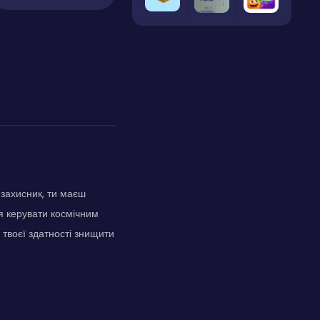
 захисник, ти маєш
ся керувати космічним
 твоєї здатності знищити