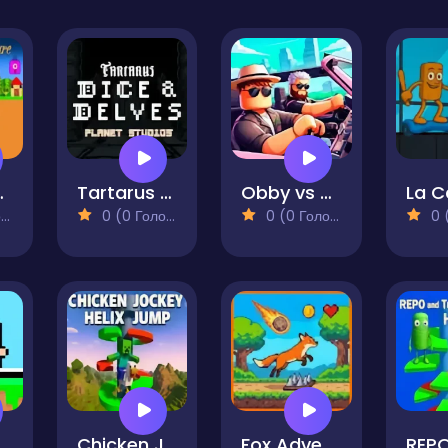
nture 2
Tartarus Dice & Delves
Obby vs Noob Driver
)
0 (0 Голосів)
0 (0 Голосів)
0 (0
 2 Player
Chicken Jockey Helix Jump
Fox Adventure