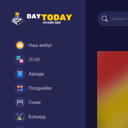
Наш вибір!
2048
Аркади
Поєднайки
Гонки
Більярд