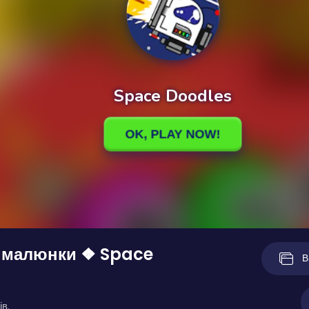
і малюнки ❖ Space
В
ів.