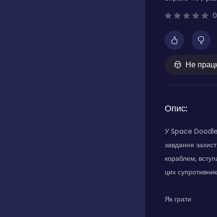
0
Не прац
Опис:
У Space Doodles
завдання захисти
кораблем, вступ
цих супротивникі
Як грати