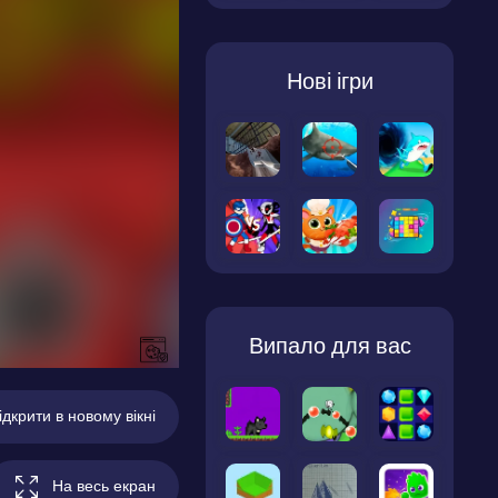
Нові ігри
Випало для вас
ідкрити в новому вікні
На весь екран