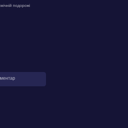
смічній подорожі
оментар