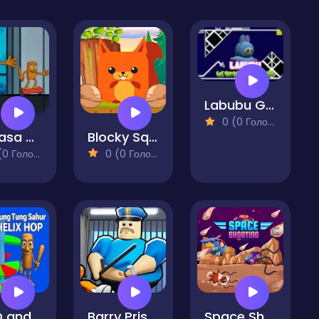
Labubu Geometry Dash
0 (0 Голосів)
La Casa de Tung Tung Sahur
Blocky Squirrel
 Голосів)
0 (0 Голосів)
REPO and Tung Tung Sahur: Helix Hop
Barry Prison - The Game
Space Shooting Online