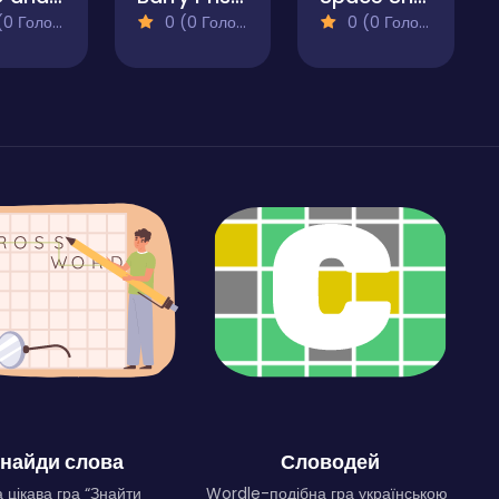
 Голосів)
0 (0 Голосів)
0 (0 Голосів)
найди слова
Словодей
 цікава гра “Знайти
Wordle-подібна гра українською