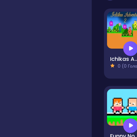
Ichikas Adve
0 (0 Голосів
Funny Noob -