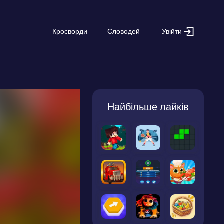
Увійти
Кросворди
Словодей
Найбільше лайків