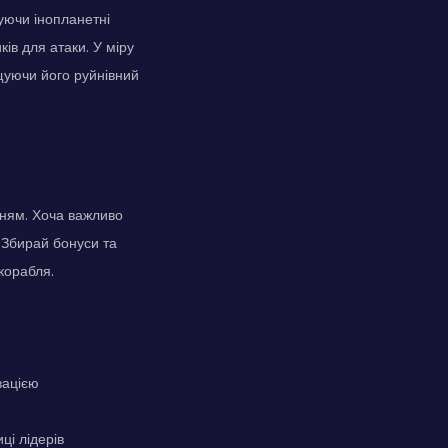
уючи інопланетні
ів для атаки. У міру
щуючи його руйнівний
нням. Хоча важливо
. Збирай бонуси та
корабля.
зацією
ці лідерів