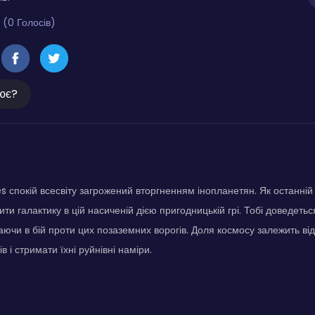
 (0 Голосів)
ює?
 спокій всесвіту загрожений вторгненням інопланетян. Як останній
ти галактику в цій насиченій дією пригодницькій грі. Тобі доведеть
аючи в бій проти цих позаземних ворогів. Доля космосу залежить від
в і стримати їхні руйнівні наміри.