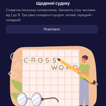
Щоденні судоку
Славетна японська головоломка. Заповніть сітку числами
від 1 до 9. Три рівні складності щодня: легкий, середній і
складний.
Розвʼязати