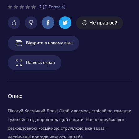
0 (0 Голосів)
Не працює?
Відкрити в новому вікні
На весь екран
Опис:
Пілотуй Космічний Літак! Літай у космосі, стріляй по каменях
і ухиляйся від перешкод, щоб вижити. Насолоджуйся цією
безкоштовною космічною стрілялкою вже зараз —
нескінченні пригоди чекають на тебе.