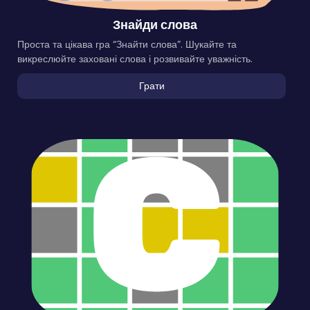
Знайди слова
Проста та цікава гра “Знайти слова”. Шукайте та
викреслюйте заховані слова і розвивайте уважність.
Грати