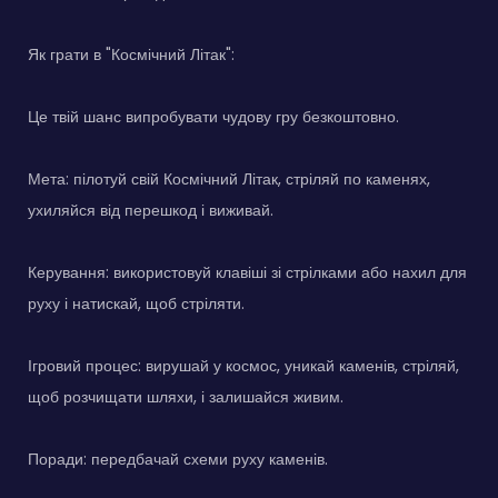
Як грати в "Космічний Літак":
Це твій шанс випробувати чудову гру безкоштовно.
Мета: пілотуй свій Космічний Літак, стріляй по каменях,
ухиляйся від перешкод і виживай.
Керування: використовуй клавіші зі стрілками або нахил для
руху і натискай, щоб стріляти.
Ігровий процес: вирушай у космос, уникай каменів, стріляй,
щоб розчищати шляхи, і залишайся живим.
Поради: передбачай схеми руху каменів.