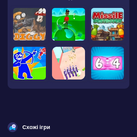
Схожі ігри