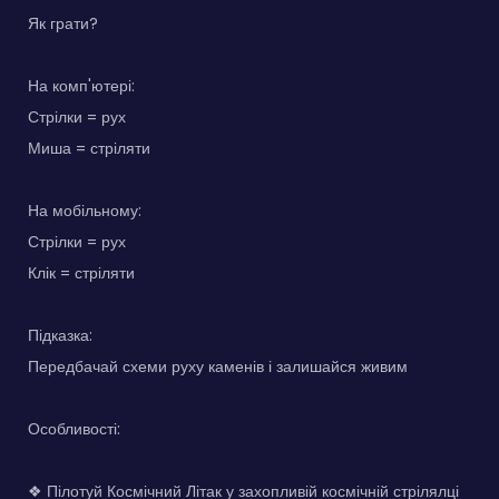
Як грати?
На комп'ютері:
Стрілки = рух
Миша = стріляти
На мобільному:
Стрілки = рух
Клік = стріляти
Підказка:
Передбачай схеми руху каменів і залишайся живим
Особливості:
❖ Пілотуй Космічний Літак у захопливій космічній стрілялці