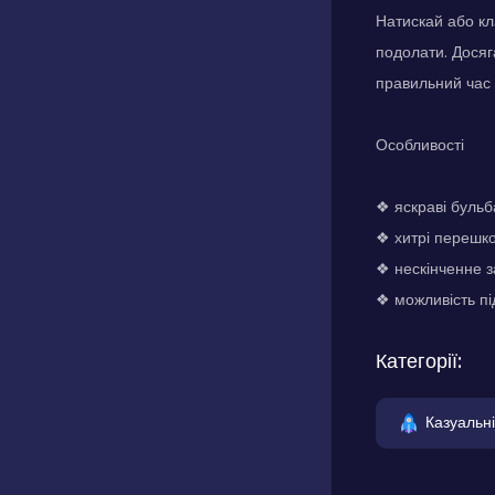
Натискай або кл
подолати. Досяг
правильний час 
Особливості
❖ яскраві буль
❖ хитрі перешко
❖ нескінченне з
❖ можливість пі
Категорії:
Казуальні