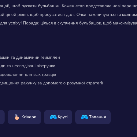
ацай, щоб лускати бульбашки. Кожен етап представляє нові перешко
ай цілей рівня, щоб просуватися далі. Очки накопичуються з кожни
для успіху! Порада: цілься в скупчення бульбашок, щоб максимізува
башки та динамічний геймплей
ди та несподівані візерунки
адоволення для всіх гравців
двищення рахунку за допомогою розумної стратегії
Клікери
Круті
Тапання