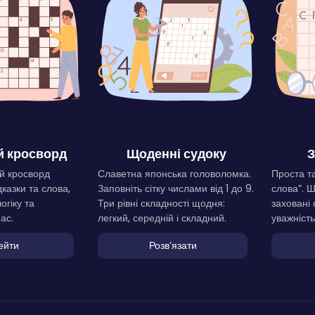
 кросворд
Щоденні судоку
З
й кросворд
Славетна японська головоломка.
Проста та
дказки та слова,
Заповніть сітку числами від 1 до 9.
слова”. 
огіку та
Три рівні складності щодня:
заховані 
ас.
легкий, середній і складний.
уважність
ейти
Розвʼязати