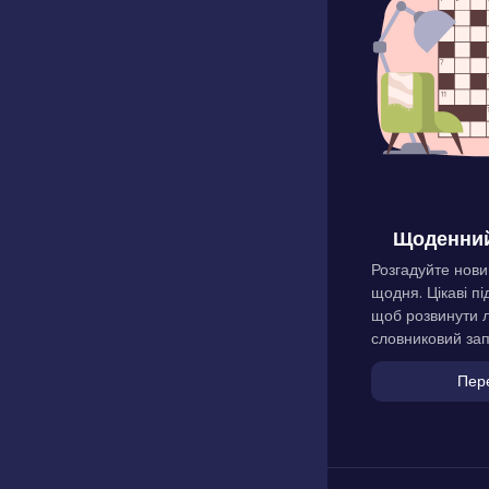
Щоденний
Розгадуйте нови
щодня. Цікаві пі
щоб розвинути л
словниковий зап
Пер