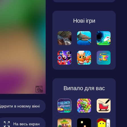
Нові ігри
Випало для вас
ідкрити в новому вікні
На весь екран