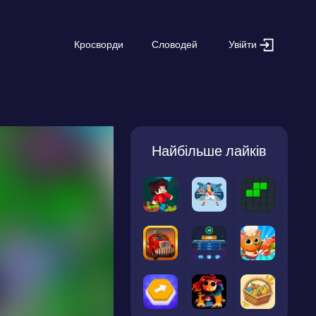
Увійти
Кросворди
Словодей
Найбільше лайків