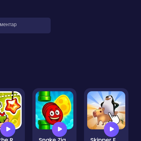
оментар
Cut the Rope Experiments
Snake Zig Zag
Skipper Evolution of the Clicker