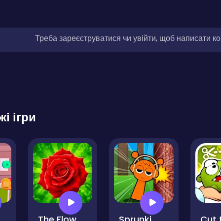
Треба зареєструватися чи увійти, щоб написати к
жі ігри
l Madness
The Flowers Merge and Sell Bouquets
Sprunki Wood Cutter