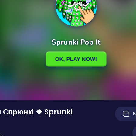
 Спрюнкі ❖ Sprunki
В
в.