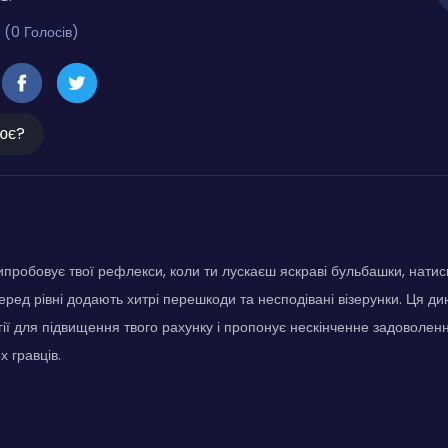
 (0 Голосів)
ює?
випробовує твої рефлекси, коли ти лускаєш яскраві бульбашки, нати
ред рівні додають хитрі перешкоди та несподівані візерунки. Ця ди
гії для підвищення твого рахунку і пропонує нескінченне задоволен
х гравців.