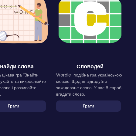
найди слова
Словодей
 цікава гра “Знайти
Wordle-подібна гра українською
Шукайте та викреслюйте
мовою. Щодня відгадуйте
слова і розвивайте
закодоване слово. У вас 6 спроб
.
вгадати слово.
Грати
Грати