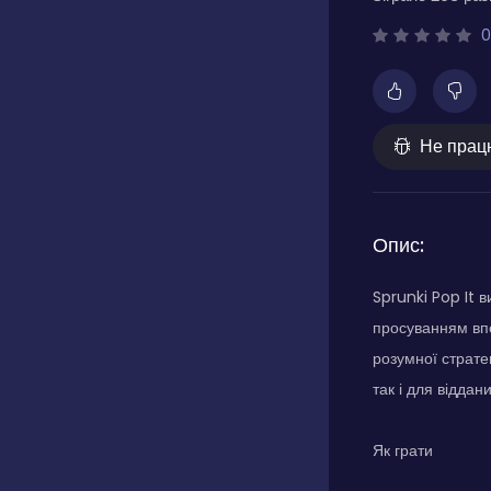
0
Не прац
Опис:
Sprunki Pop It 
просуванням впе
розумної страте
так і для віддани
Як грати