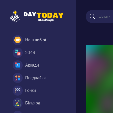
Наш вибір!
2048
Аркади
Поєднайки
Гонки
Більярд