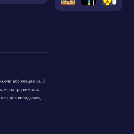
скаючи або клацаючи. З
намічна гра вимагає
ня як для випадкових,