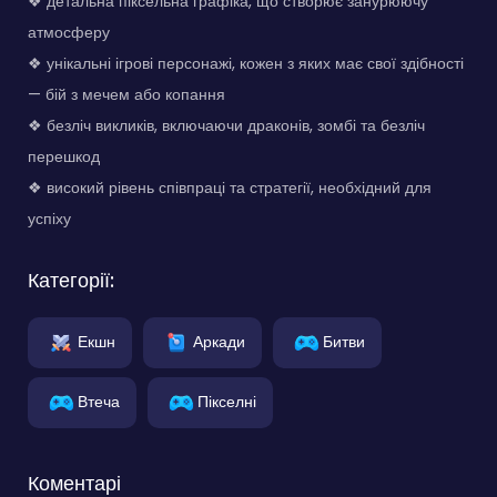
❖ детальна піксельна графіка, що створює занурюючу
атмосферу
❖ унікальні ігрові персонажі, кожен з яких має свої здібності
— бій з мечем або копання
❖ безліч викликів, включаючи драконів, зомбі та безліч
перешкод
❖ високий рівень співпраці та стратегії, необхідний для
успіху
Категорії:
Екшн
Аркади
Битви
Втеча
Пікселні
Коментарі