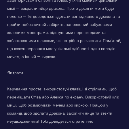
авантюристами Стівом та Алекс у їхній сміливій фінальній
місії — викрасти яйце дракона. Проте досягти мети буде
нелегко — їм доведеться здолати вогнедишного дракона та
пройти небезпечний лабіринт, наповнений вибуховими
зеленими монстрами, підступними перешкодами та
заблокованими шляхами, які потрібно розчистити. Пам'ятай,
що кожен персонаж має унікальні здібності: один володіє
мечем, а інший — киркою.
Як грати
Керування просте: використовуй клавіші зі стрілками, щоб
переміщати Стіва або Алекса по екрану. Використовуй клік
миші, щоб розмахувати мечем або киркою. Працюй у
команді, щоб здолати дракона, захопити яйце та втекти
неушкодженими! Тобі доведеться стратегічно