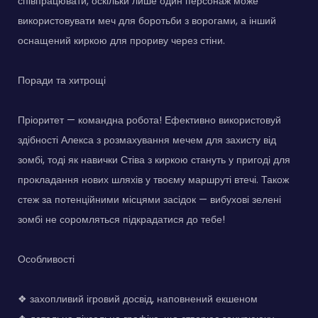
співпрацювати, оскільки лише один персонаж може
використовувати меч для боротьби з ворогами, а інший
оснащений киркою для прориву через стіни.
Поради та хитрощі
Пріоритет — командна робота! Ефективно використовуй
здібності Алекса з розмахування мечем для захисту від
зомбі, тоді як навички Стіва з киркою стануть у пригоді для
прокладання нових шляхів у твоєму маршруті втечі. Також
стеж за потенційними місцями засідок — вибухові зелені
зомбі не соромляться підкрадатися до тебе!
Особливості
❖ захопливий ігровий досвід, наповнений екшеном