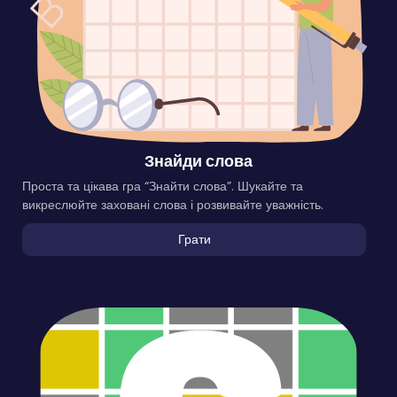
Знайди слова
Проста та цікава гра “Знайти слова”. Шукайте та
викреслюйте заховані слова і розвивайте уважність.
Грати