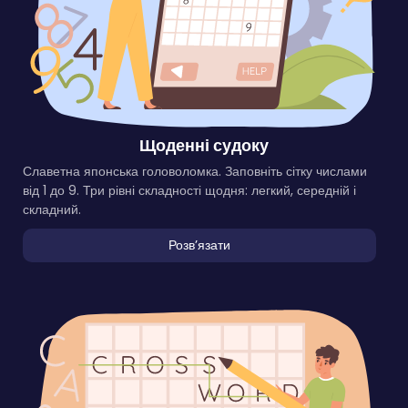
Щоденні судоку
Славетна японська головоломка. Заповніть сітку числами
від 1 до 9. Три рівні складності щодня: легкий, середній і
складний.
Розвʼязати