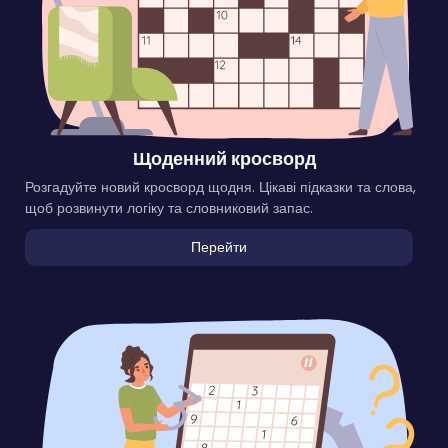
Щоденний кросворд
Розгадуйте новий кросворд щодня. Цікаві підказки та слова,
щоб розвинути логіку та словниковий запас.
Перейти