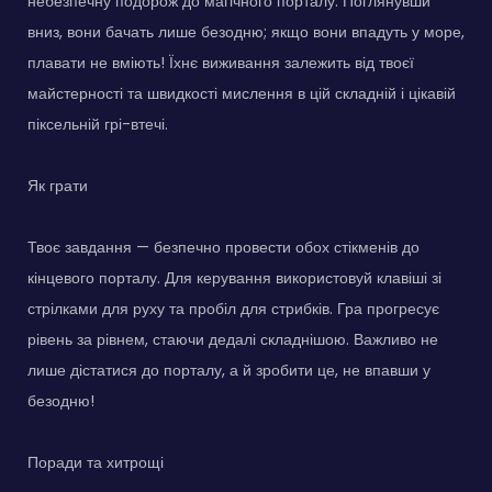
небезпечну подорож до магічного порталу. Поглянувши
вниз, вони бачать лише безодню; якщо вони впадуть у море,
плавати не вміють! Їхнє виживання залежить від твоєї
майстерності та швидкості мислення в цій складній і цікавій
піксельній грі-втечі.
Як грати
Твоє завдання — безпечно провести обох стікменів до
кінцевого порталу. Для керування використовуй клавіші зі
стрілками для руху та пробіл для стрибків. Гра прогресує
рівень за рівнем, стаючи дедалі складнішою. Важливо не
лише дістатися до порталу, а й зробити це, не впавши у
безодню!
Поради та хитрощі