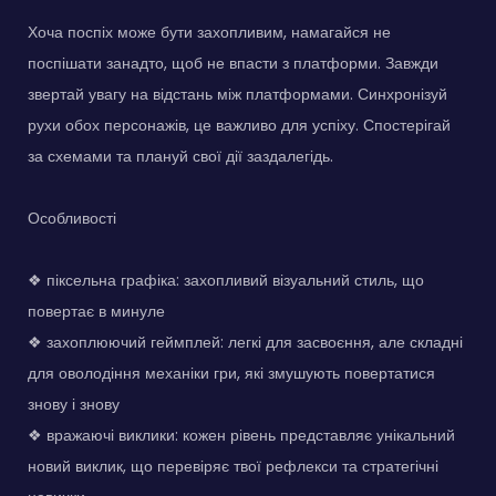
Хоча поспіх може бути захопливим, намагайся не
поспішати занадто, щоб не впасти з платформи. Завжди
звертай увагу на відстань між платформами. Синхронізуй
рухи обох персонажів, це важливо для успіху. Спостерігай
за схемами та плануй свої дії заздалегідь.
Особливості
❖ піксельна графіка: захопливий візуальний стиль, що
повертає в минуле
❖ захоплюючий геймплей: легкі для засвоєння, але складні
для оволодіння механіки гри, які змушують повертатися
знову і знову
❖ вражаючі виклики: кожен рівень представляє унікальний
новий виклик, що перевіряє твої рефлекси та стратегічні