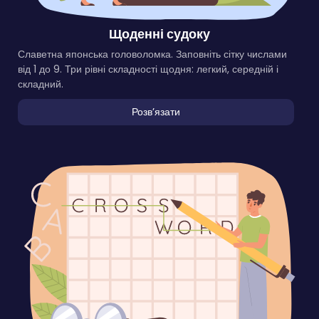
Щоденні судоку
Славетна японська головоломка. Заповніть сітку числами
від 1 до 9. Три рівні складності щодня: легкий, середній і
складний.
Розвʼязати