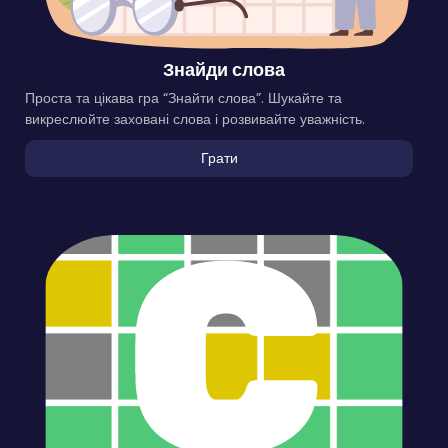
Знайди слова
Проста та цікава гра “Знайти слова”. Шукайте та
викреслюйте заховані слова і розвивайте уважність.
Грати