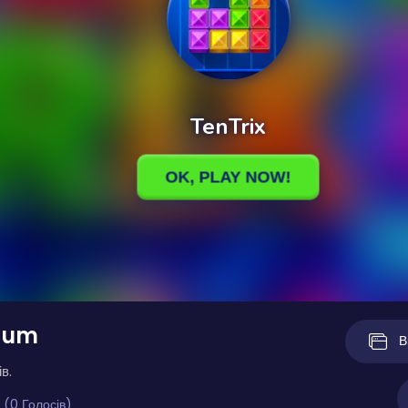
Sum
В
в.
 (0 Голосів)