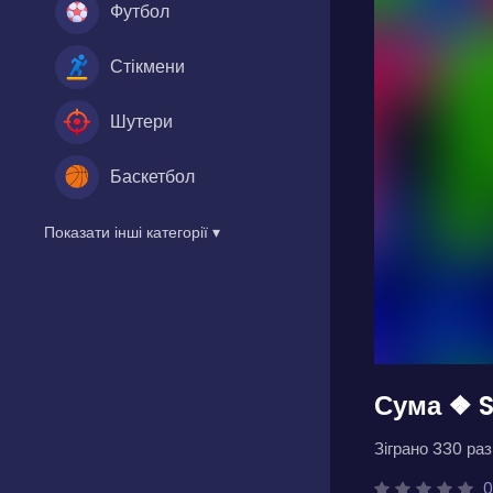
Футбол
Стікмени
Шутери
Баскетбол
Показати інші категорії ▾
Сума ❖ 
Зіграно 330 разі
0