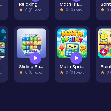
 Pusher
Relaxing Sudoku and Futoshiki
Math is Easy!
)
0 (0 Голосів)
0 (0 Голосів)
0 (0
Chains
Sliding Puzzle
Math Sprint
)
0 (0 Голосів)
0 (0 Голосів)
0 (0