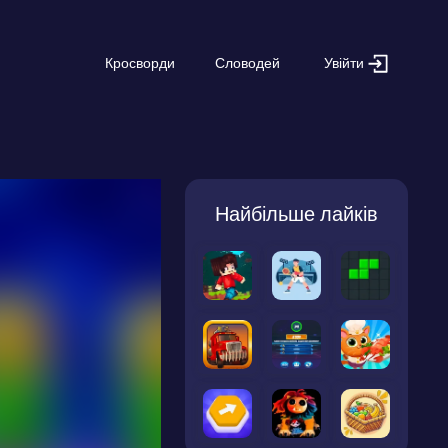
Увійти
Кросворди
Словодей
Найбільше лайків