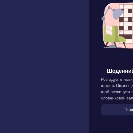
Щоденний
Розгадуйте нови
щодня. Цікаві пі
щоб розвинути л
словниковий зап
Пер