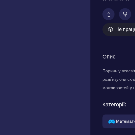
Не прац
Опис:
Поринь у всесві
розв'язуючи скл
можливостей у ц
Категорії:
Математ