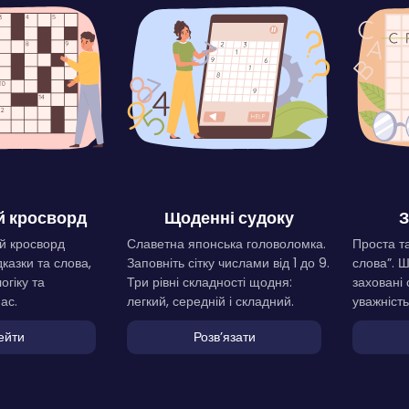
 кросворд
Щоденні судоку
З
й кросворд
Славетна японська головоломка.
Проста та
дказки та слова,
Заповніть сітку числами від 1 до 9.
слова”. 
огіку та
Три рівні складності щодня:
заховані 
ас.
легкий, середній і складний.
уважність
ейти
Розвʼязати