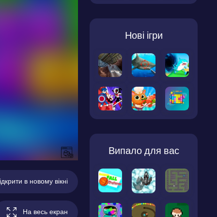
Нові ігри
Випало для вас
ідкрити в новому вікні
На весь екран