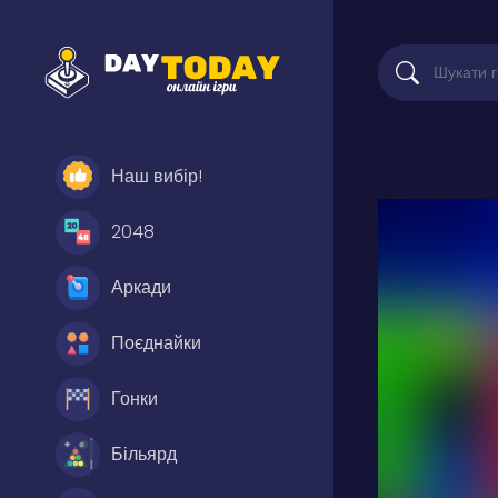
Наш вибір!
2048
Аркади
Поєднайки
Гонки
Більярд