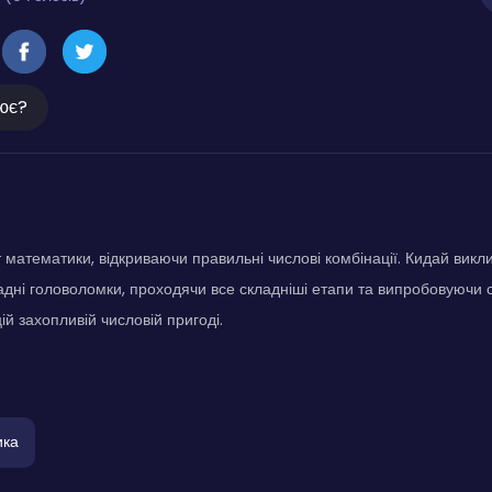
ює?
т математики, відкриваючи правильні числові комбінації. Кидай викл
адні головоломки, проходячи все складніші етапи та випробовуючи с
ій захопливій числовій пригоді.
ика