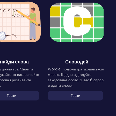
найди слова
Словодей
 цікава гра “Знайти
Wordle-подібна гра українською
Шукайте та викреслюйте
мовою. Щодня відгадуйте
слова і розвивайте
закодоване слово. У вас 6 спроб
.
вгадати слово.
Грати
Грати