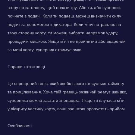
вгору по заголовку, щоб почати гру. Або ти, або суперник
почнете з подачі. Коли ти подаєш, можеш визначити силу
подачі за допомогою індикатора. Коли м'яч потрапляє на
твою сторону корту, ти можеш вибрати напрямок удару,
проводячи мишкою. Якщо м'яч не прийнятий або вдарений
за межі корту, суперник отримує очко.
Поради та хитрощі
Це спрощений теніс, який здебільшого стосується таймінгу
та прицілювання. Хоча твій гравець зазвичай реагує швидко,
суперника можна застати зненацька. Якщо ти влучаєш м'яч
у відкриту частину корту, вони зрештою пропустять прийом.
Особливості