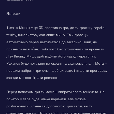
Як грати
Tennis Mania - це 3D спортивна гра, де ти граєш у версію
тенісу, використовуючи лише мишу. Твій гравець
автоматично переміщатиметься до загальної зони, де
приземлиться м'яч, і тобі потрібно утримувати та провести
Ліву Кнопку Миші, щоб відбити його назад через сітку.
Рахунок буде показано на екрані на задньому плані. Мета -
першим набрати три очки, щоб виграти, і якщо ти програєш,
завжди можеш зіграти реванш.
Перед початком гри ти можеш вибрати свого тенісиста. На
початку у тебе буде кілька варіантів, але можна
розблокувати більше за допомогою кристалів, які ти
отримуєш, граючи. Після вибору гравця ти можеш провести