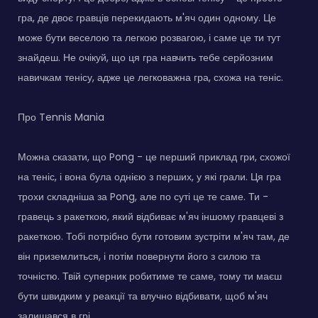
гра, де двоє гравців перекидають м'яч один одному. Це
може бути веселою та легкою розвагою, і саме це ти тут
знайдеш. Не очікуй, що ця гра навчить тебе серйозним
навичкам тенісу, адже це легковажна гра, схожа на теніс.
Про Tennis Mania
Можна сказати, що Pong - це перший приклад гри, схожої
на теніс, і вона була однією з перших, у які грали. Ця гра
трохи складніша за Pong, але по суті це те саме. Ти -
гравець з ракеткою, який відбиває м'яч іншому гравцеві з
ракеткою. Тобі потрібно бути готовим зустріти м'яч там, де
він приземлиться, і потім повернути його з силою та
точністю. Твій суперник робитиме те саме, тому ти маєш
бути швидким у реакції та влучно відбивати, щоб м'яч
залишався в грі.