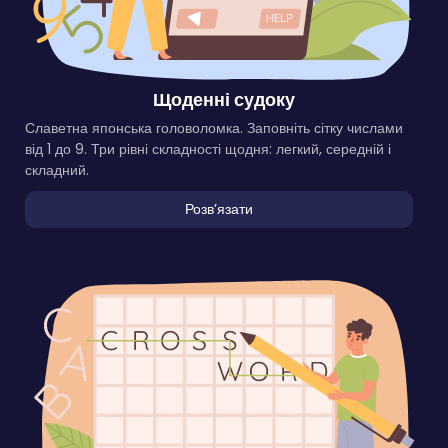
Щоденні судоку
Славетна японська головоломка. Заповніть сітку числами
від 1 до 9. Три рівні складності щодня: легкий, середній і
складний.
Розвʼязати