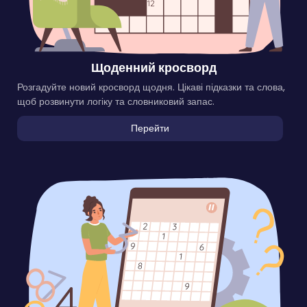
Щоденний кросворд
Розгадуйте новий кросворд щодня. Цікаві підказки та слова,
щоб розвинути логіку та словниковий запас.
Перейти