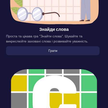
Знайди слова
Проста та цікава гра “Знайти слова”. Шукайте та
викреслюйте заховані слова і розвивайте уважність.
Грати