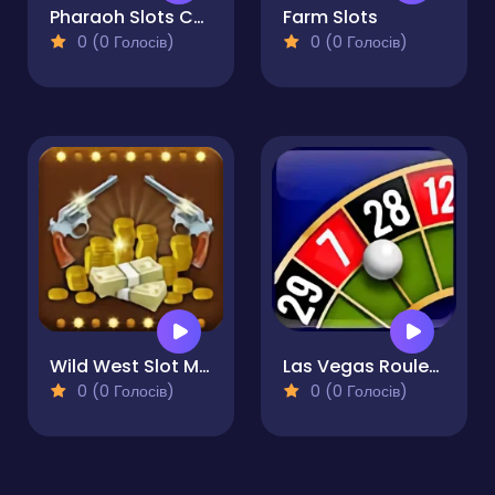
Pharaoh Slots Casino
Farm Slots
0 (0 Голосів)
0 (0 Голосів)
Wild West Slot Machine
Las Vegas Roulette
0 (0 Голосів)
0 (0 Голосів)