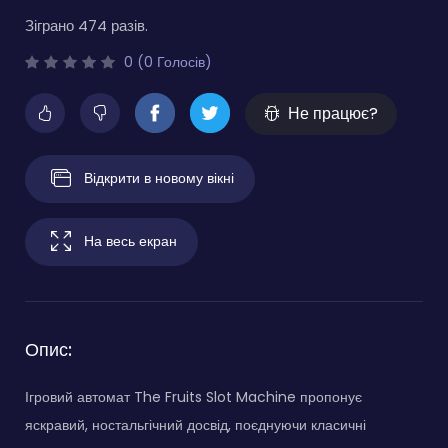
Зіграно 474 разів.
0 (0 Голосів)
Не працює?
Відкрити в новому вікні
На весь екран
Опис:
Ігровий автомат The Fruits Slot Machine пропонує
яскравий, ностальгічний досвід, поєднуючи класичні