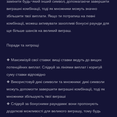
замінити будь-який інший символ, допомагаючи завершити
виграшні комбінації, тоді як множники можуть значно
збільшити твої виплати. Якщо ти потрапиш на певні
комбінації, можеш активувати захопливі бонусні раунди для
ще більше шансів на великий виграш.
Поради та хитрощі
❖ Максимізуй свої ставки: вищі ставки ведуть до вищих
потенційних виплат. Слідкуй за лініями виплат і коригуй
суму ставки відповідно
❖ Використовуй дикі символи та множники: дикі символи
можуть допомогти завершити виграшні комбінації, тоді як
множники збільшують твої виграші
❖ Слідкуй за бонусними раундами: вони пропонують
додаткові можливості для великого виграшу, тому будь