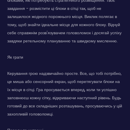
блоками, які потребують стратегічного розміщення. Твоє
завдання - розмістити ці блоки в сітці так, щоб не
залишилося жодного порожнього місця. Виклик полягає в
тому, щоб знайти ідеальне місце для кожного блоку. Відчуй
себе справжнім розв'язувачем головоломок і досягай успіху
завдяки ретельному плануванню та швидкому мисленню.
Як грати
Керування грою надзвичайно просте. Все, що тобі потрібно,
це миша або сенсорний екран, щоб перетягувати блоки на
їх місця в сітці. Гра просувається вперед, коли ти успішно
заповнюєш кожну сітку, відкриваючи наступний рівень. Будь
готовий до все складніших розташувань, просуваючись у цій
захопливій головоломці.