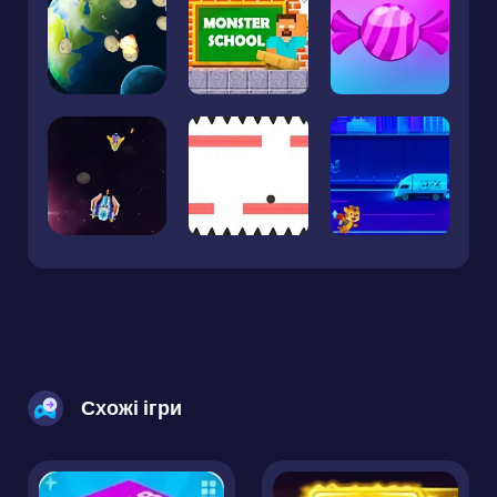
Схожі ігри