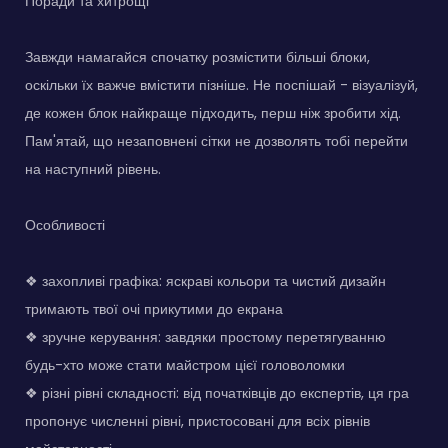
Поради та хитрощі
Завжди намагайся спочатку розмістити більші блоки,
оскільки їх важче вмістити пізніше. Не поспішай - візуалізуй,
де кожен блок найкраще підходить, перш ніж зробити хід.
Пам'ятай, що незаповнені сітки не дозволять тобі перейти
на наступний рівень.
Особливості
❖ захопливі графіка: яскраві кольори та чистий дизайн
тримають твої очі прикутими до екрана
❖ зручне керування: завдяки простому перетягуванню
будь-хто може стати майстром цієї головоломки
❖ різні рівні складності: від початківців до експертів, ця гра
пропонує численні рівні, пристосовані для всіх рівнів