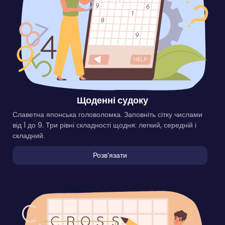
Щоденні судоку
Славетна японська головоломка. Заповніть сітку числами
від 1 до 9. Три рівні складності щодня: легкий, середній і
складний.
Розвʼязати