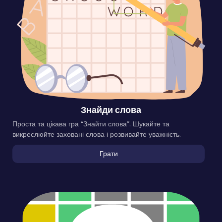
Знайди слова
Проста та цікава гра “Знайти слова”. Шукайте та
викреслюйте заховані слова і розвивайте уважність.
Грати