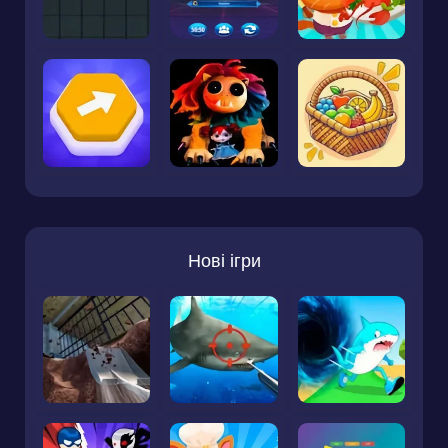
Нові ігри