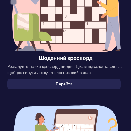
Щоденний кросворд
Розгадуйте новий кросворд щодня. Цікаві підказки та слова,
щоб розвинути логіку та словниковий запас.
Перейти