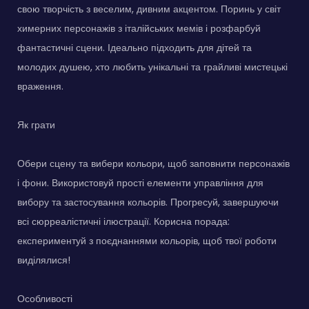
свою творчість з веселим, дивним акцентом. Поринь у світ
химерних персонажів з італійських мемів і розфарбуй
фантастичні сцени. Ідеально підходить для дітей та
молодих душею, хто любить унікальні та грайливі мистецькі
враження.
Як грати
Обери сцену та вибери кольори, щоб заповнити персонажів
і фони. Використовуй прості елементи управління для
вибору та застосування кольорів. Прогресуй, завершуючи
всі сюрреалістичні ілюстрації. Корисна порада:
експериментуй з поєднаннями кольорів, щоб твої роботи
виділялися!
Особливості