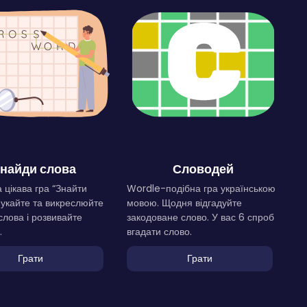
найди слова
Словодей
 цікава гра “Знайти
Wordle-подібна гра українською
Шукайте та викреслюйте
мовою. Щодня відгадуйте
слова і розвивайте
закодоване слово. У вас 6 спроб
.
вгадати слово.
Грати
Грати