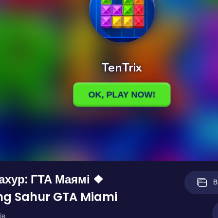
Сахур: ГТА Маямі ❖
В
ng Sahur GTA Miami
ів.