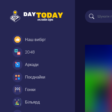
Наш вибір!
2048
Аркади
Поєднайки
Гонки
Більярд