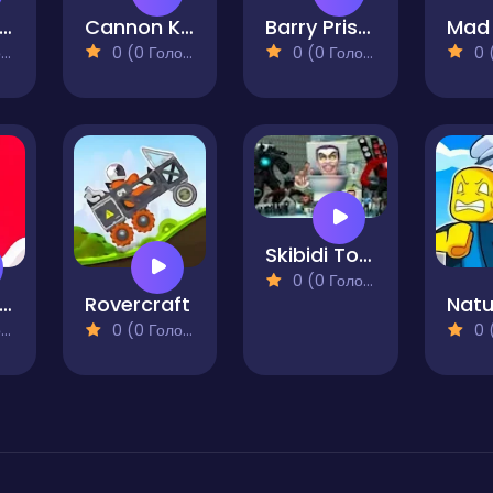
icken Jockey Helix Jump
Cannon Kingdom Guard Pro
Barry Prison - The Game
Mad 
)
0 (0 Голосів)
0 (0 Голосів)
0 (0
Skibidi Toilet Sliding Puzzle
0 (0 Голосів)
gg Car Travel
Rovercraft
)
0 (0 Голосів)
0 (0