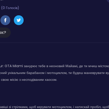
 (0 Голосів)
ює?
r: GTA Miami занурює тебе в неоновий Майамі, де ти мчиш містом,
оєний унікальним барабаном і мотоциклом, ти будеш маневрувати 
 свою місію з несподіваним хаосом.
авіші зі стрілками, щоб керувати мотоциклом, і натискай пробіл, щоб