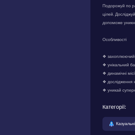
Подорожуй по ра
цілей. Досліджу
допоможе уникн
Особливості
❖ захоплюючий 
❖ унікальний б
❖ динамічні місі
❖ дослідження 
❖ уникай суперни
Категорії:
Казуальні