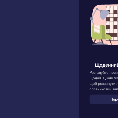
Щоденний
Розгадуйте нови
щодня. Цікаві пі
щоб розвинути л
словниковий зап
Пер