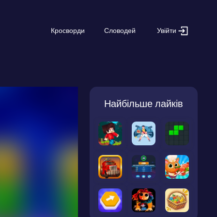
Увійти
Кросворди
Словодей
Найбільше лайків