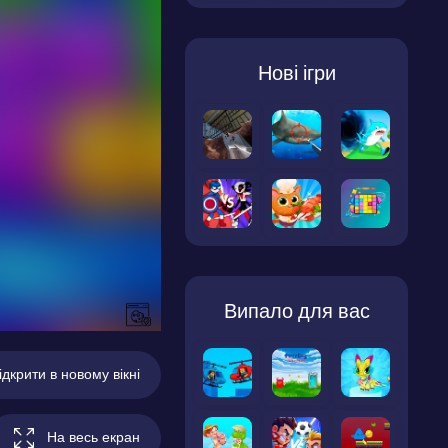
Нові ігри
Випало для вас
ідкрити в новому вікні
На весь екран