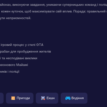
йонах, виконуючи завдання, уникаючи суперницьких команд і поліці
й кожен куточок, щоб максимізувати свій вплив. Порада: правильний
ути неприємностей.
ігровий процес у стилі GTA
арабан для пробудження жителів
ї та несподівані виклики
неонового Майамі
ків і поліції
Пригоди
Екшн
Водіння