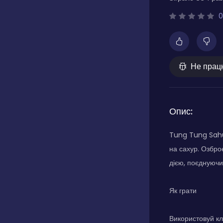
0
Не прац
Опис:
Tung Tung Sahu
на сахур. Озбр
дією, поєднуючи
Як грати
Використовуй кл