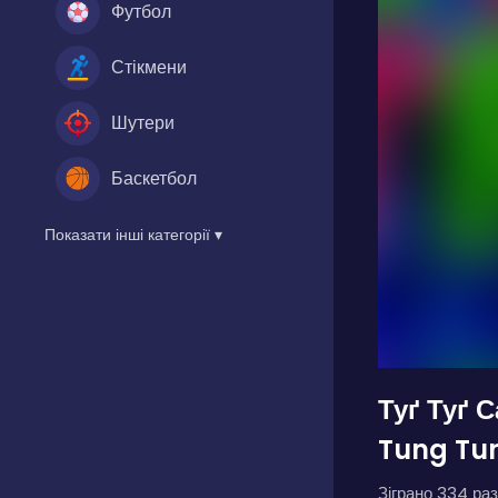
Футбол
Стікмени
Шутери
Баскетбол
Показати інші категорії ▾
Туґ Туґ 
Tung Tu
Зіграно 334 раз