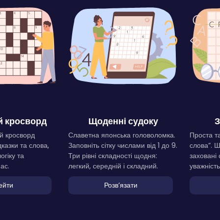
 кросворд
Щоденні судоку
З
й кросворд
Славетна японська головоломка.
Проста та
дказки та слова,
Заповніть сітку числами від 1 до 9.
слова”. 
огіку та
Три рівні складності щодня:
заховані 
ас.
легкий, середній і складний.
уважність
ейти
Розвʼязати