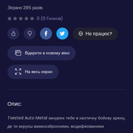
Зіграно 295 разів.
0 (0 Голосів)
Не працює?
Відкрити в новому вікні
На весь екран
Опис:
Twisted Auto Metal занурює тебе в хаотичну бойову арену,
де ти керуєш важкоозброєними, модифікованими