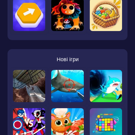
Нові ігри