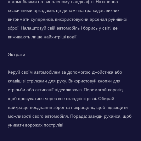
автомобілями на випаленому ландшафті. Натхненна
класичними аркадами, ця динамічна гра кидає виклик
витримати суперників, використовуючи арсенал руйнівної
зброї. Налаштовуй свій автомобіль і борись у світі, де
виживають лише найхитріші водії.
Як грати
Керуй своїм автомобілем за допомогою джойстика або
клавіш зі стрілками для руху. Використовуй кнопки для
стрільби або активації підсилювачів. Перемагай ворогів,
щоб просуватися через все складніші рівні. Обирай
найкраще поєднання зброї та покращень, щоб підвищити
можливості свого автомобіля. Порада: завжди рухайся, щоб
уникати ворожих пострілів!