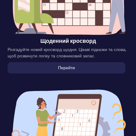
Щоденний кросворд
Розгадуйте новий кросворд щодня. Цікаві підказки та слова,
щоб розвинути логіку та словниковий запас.
Перейти