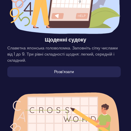
Щоденні судоку
Славетна японська головоломка. Заповніть сітку числами
від 1 до 9. Три рівні складності щодня: легкий, середній і
складний.
Розвʼязати