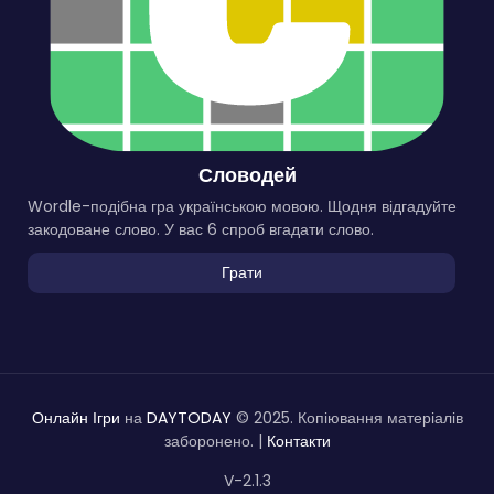
Словодей
Wordle-подібна гра українською мовою. Щодня відгадуйте
закодоване слово. У вас 6 спроб вгадати слово.
Грати
Онлайн Ігри
на
DAYTODAY
© 2025. Копіювання матеріалів
заборонено. |
Контакти
V-2.1.3