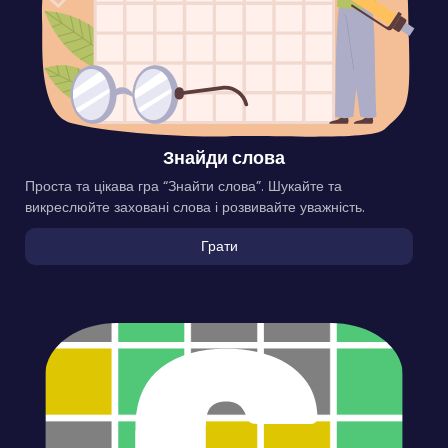
Знайди слова
Проста та цікава гра “Знайти слова”. Шукайте та
викреслюйте заховані слова і розвивайте уважність.
Грати