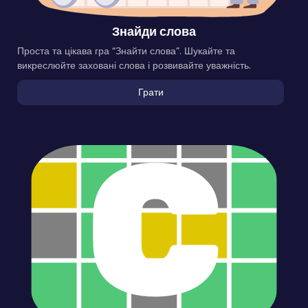
Знайди слова
Проста та цікава гра “Знайти слова”. Шукайте та
викреслюйте заховані слова і розвивайте уважність.
Грати