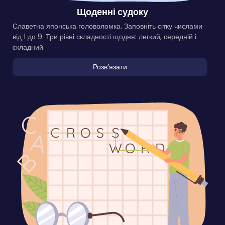
Щоденні судоку
Славетна японська головоломка. Заповніть сітку числами
від 1 до 9. Три рівні складності щодня: легкий, середній і
складний.
Розвʼязати