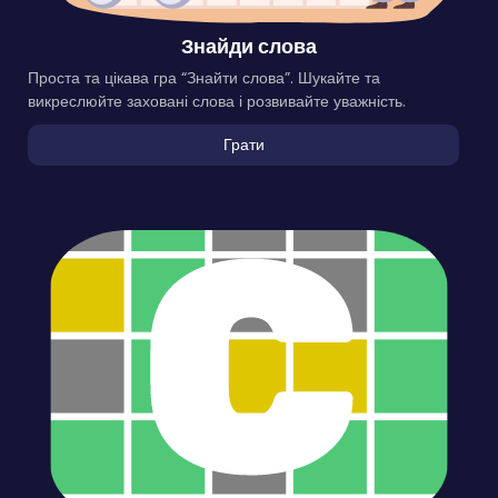
Знайди слова
Проста та цікава гра “Знайти слова”. Шукайте та
викреслюйте заховані слова і розвивайте уважність.
Грати