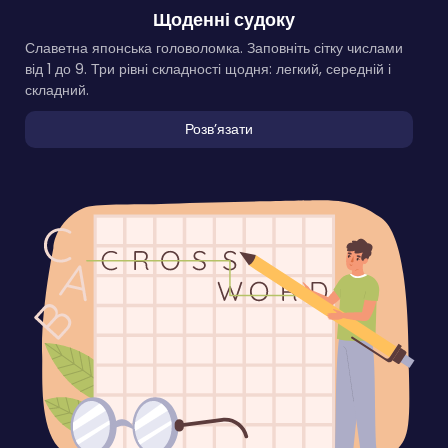
Щоденні судоку
Славетна японська головоломка. Заповніть сітку числами
від 1 до 9. Три рівні складності щодня: легкий, середній і
складний.
Розвʼязати