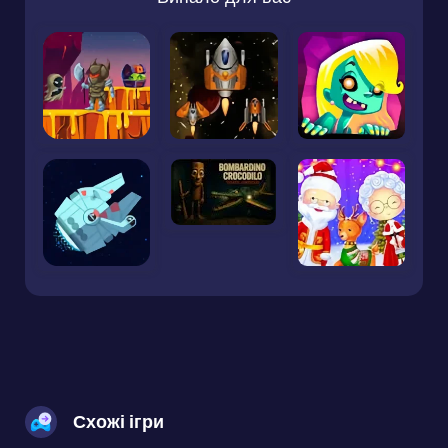
Схожі ігри