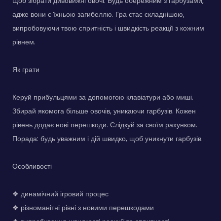
щоб зібрати дивовижні овочі. Будь обережним з гарбузами,
адже вони є їхньою загибеллю. Гра стає складнішою,
випробовуючи твою спритність і швидкість реакції з кожним
рівнем.
Як грати
Керуй прибульцями за допомогою клавіатури або миші.
Збирай якомога більше овочів, уникаючи гарбузів. Кожен
рівень додає нові перешкоди. Слідкуй за своїм рахунком.
Порада: будь уважним і дій швидко, щоб уникнути гарбузів.
Особливості
❖ динамічний ігровий процес
❖ різноманітні рівні з новими перешкодами