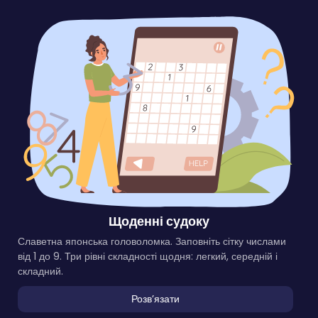
Щоденні судоку
Славетна японська головоломка. Заповніть сітку числами
від 1 до 9. Три рівні складності щодня: легкий, середній і
складний.
Розвʼязати