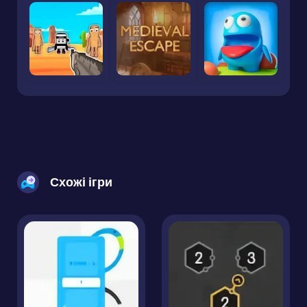
Схожі ігри