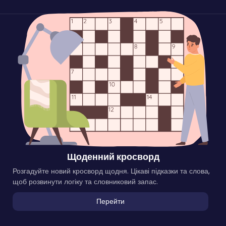
Щоденний кросворд
Розгадуйте новий кросворд щодня. Цікаві підказки та слова,
щоб розвинути логіку та словниковий запас.
Перейти