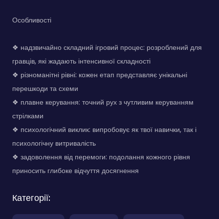
Особливості
❖ надзвичайно складний ігровий процес: розроблений для
гравців, які жадають інтенсивної складності
❖ різноманітні рівні: кожен етап представляє унікальні
перешкоди та схеми
❖ плавне керування: точний рух з чутливим керуванням
стрілками
❖ психологічний виклик: випробовує як твої навички, так і
психологічну витривалість
❖ задоволення від перемоги: подолання кожного рівня
приносить глибоке відчуття досягнення
Категорії: