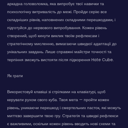
аркадна головоломка, яка випробує твої навички та
психологічну витривалість до межі. Пройди серію все
складніших рівнів, наповнених складними перешкодами, і
підготуйся до нервового випробування. Кожен рівень
створений, щоб кинути виклик твоїм рефлексам і
стратегічному мисленню, вимагаючи швидкої адаптації до
унікальних завдань. Лише справжні майстри точності та
терпіння зможуть вистояти після підкорення Hate Cube.
Як грати
Використовуй клавіші зі стрілками на клавіатурі, щоб
керувати рухом свого куба. Твоя мета — пройти кожен
рівень, уникаючи перешкод і смертельних пасток, які можуть
миттєво завершити твою гру. Стратегія та швидкі рефлекси
є важливими, оскільки кожен рівень вводить нові схеми та