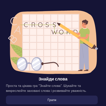
Знайди слова
Проста та цікава гра “Знайти слова”. Шукайте та
викреслюйте заховані слова і розвивайте уважність.
Грати