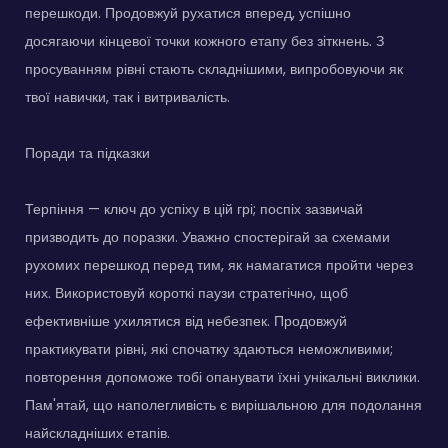
перешкоди. Продовжуй рухатися вперед, успішно
досягаючи кінцевої точки кожного етапу без зіткнень. З
просуванням рівні стають складнішими, випробовуючи як
твої навички, так і витривалість.
Поради та підказки
Терпіння — ключ до успіху в цій грі; поспіх зазвичай
призводить до поразки. Уважно спостерігай за схемами
рухомих перешкод перед тим, як намагатися пройти через
них. Використовуй короткі паузи стратегічно, щоб
ефективніше ухилятися від небезпек. Продовжуй
практикувати рівні, які спочатку здаються неможливими;
повторення допоможе тобі опанувати їхні унікальні виклики.
Пам'ятай, що наполегливість є вирішальною для подолання
найскладніших етапів.