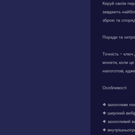
Керуй своїм пер
завдають найбі
зброю та споряд
Поради та хитр
Точність - ключ
монети, коли це
напоготові, адж
Особливості
❖ захопливе по
❖ широкий вибір
❖ захопливий ви
❖ внутрішньоігр