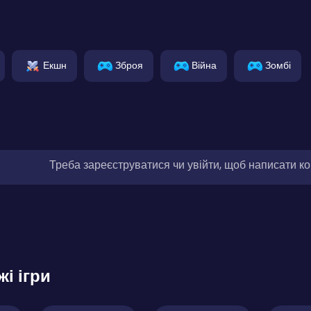
Екшн
Зброя
Війна
Зомбі
Треба зареєструватися чи увійти, щоб написати к
жі ігри