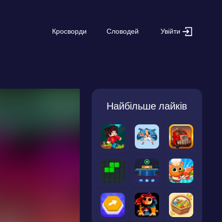
Увійти
Кросворди
Словодей
Найбільше лайків