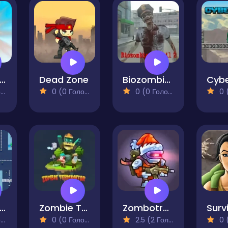
eadland Adventure
Dead Zone
Biozombie of Evil 2
Cyb
)
0 (0 Голосів)
0 (0 Голосів)
0 (0
ombie Siege
Zombie Terminator
Zombotron Re-Boot
)
0 (0 Голосів)
2.5 (2 Голосів)
0 (0