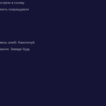
стріли в голову
ляють покращувати
джень зомбі. Накопичуй
вання. Завжди будь