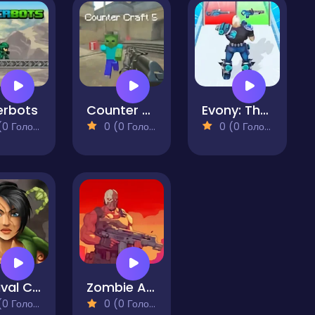
erbots
Counter Craft 5
Evony: The Kings Return
 Голосів)
0 (0 Голосів)
0 (0 Голосів)
Survival Commando
Zombie Apocalypse
 Голосів)
0 (0 Голосів)