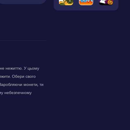
ене нежиттю. У цьому
ижити. Обери свого
 Заробляючи монети, ти
му небезпечному