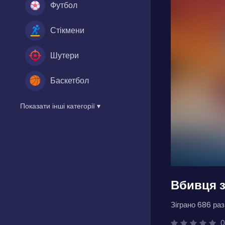
Футбол
Стікмени
Шутери
Баскетбол
Показати інші категорії ▾
Вбивця з
Зіграно 686 разі
0