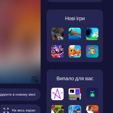
Нові ігри
Випало для вас
ідкрити в новому вікні
На весь екран