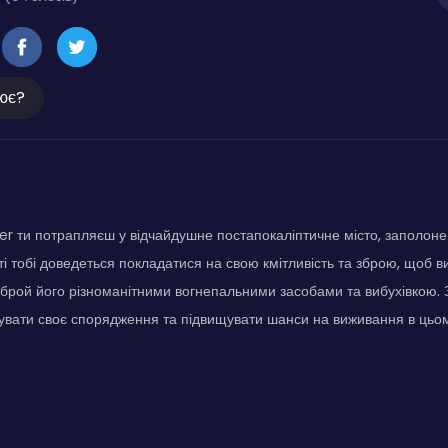
ює?
ller ти потрапляєш у відчайдушне постапокаліптичне місто, заполон
ті тобі доведеться покладатися на свою кмітливість та зброю, щоб в
брой його різноманітними вогнепальними засобами та вибухівкою.
вати своє спорядження та підвищувати шанси на виживання в цьо