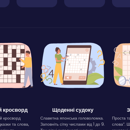
 кросворд
Щоденні судоку
З
й кросворд
Славетна японська головоломка.
Проста та
дказки та слова,
Заповніть сітку числами від 1 до 9.
слова”. 