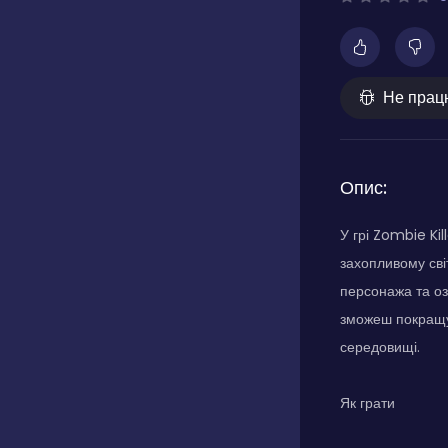
Не прац
Опис:
У грі Zombie Ki
захопливому сві
персонажа та оз
зможеш покращу
середовищі.
Як грати