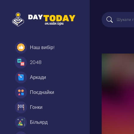
Наш вибір!
2048
Аркади
Поєднайки
Гонки
Більярд