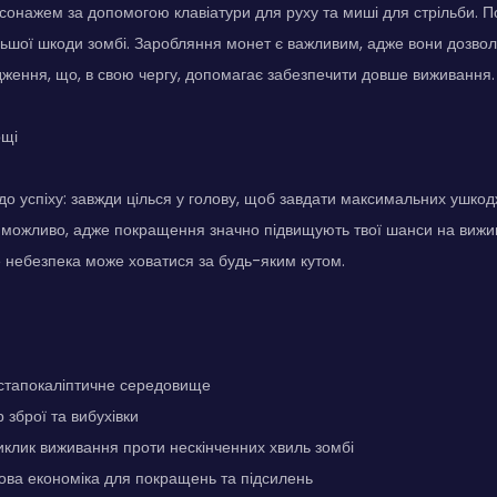
сонажем за допомогою клавіатури для руху та миші для стрільби. По
льшої шкоди зомбі. Заробляння монет є важливим, адже вони дозво
ження, що, в свою чергу, допомагає забезпечити довше виживання.
ощі
 до успіху: завжди цілься у голову, щоб завдати максимальних ушко
 можливо, адже покращення значно підвищують твої шанси на вижи
е небезпека може ховатися за будь-яким кутом.
стапокаліптичне середовище
 зброї та вибухівки
клик виживання проти нескінченних хвиль зомбі
ова економіка для покращень та підсилень