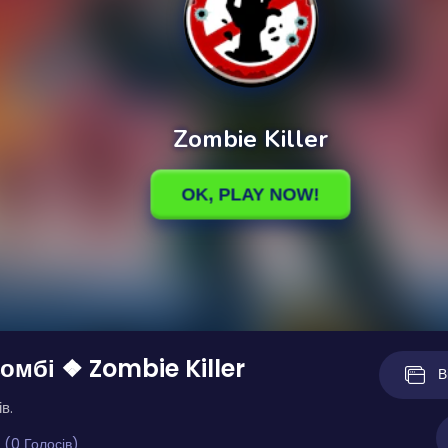
омбі ❖ Zombie Killer
В
в.
 (0 Голосів)