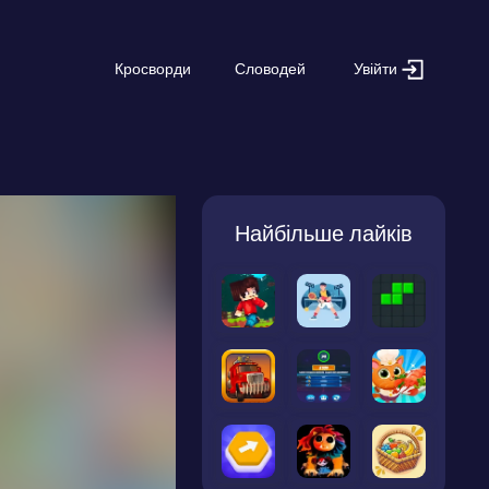
Увійти
Кросворди
Словодей
Найбільше лайків