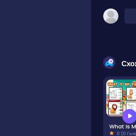
Схо
0 (0 Голосів