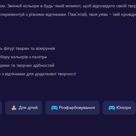
м. Змінюй кольори в будь-який момент, щоб відповідати своїй твор
периментуй з різними відтінками. Пам'ятай, твоя уява - твій провідн
ь фігур тварин та візерунків
бору кольорів з палітри
рики та творчих здібностей
з відтінками для додаткової творчості
Для дітей
Розфарбовування
Юніори