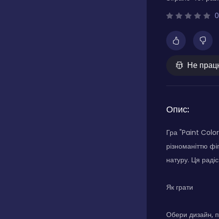
0
Не прац
Опис:
Гра "Paint Colo
різноманіттю фі
натуру. Ця раді
Як грати
Обери дизайн, п