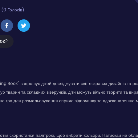
 (0 Голосів)
ює?
ring Book" запрошує дітей досліджувати світ яскравих дизайнів та р
гур тварин та складних візерунків, діти можуть вільно творити та в
сна гра для розмальовування сприяє відпочинку та вдосконаленню 
отім скористайся палітрою, щоб вибрати кольори. Натискай на облас