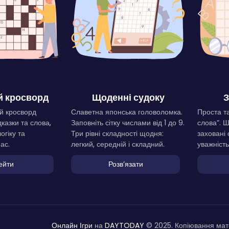
 кросворд
Щоденні судоку
З
й кросворд
Славетна японська головоломка.
Проста та
дказки та слова,
Заповніть сітку числами від 1 до 9.
слова”. 
огіку та
Три рівні складності щодня:
заховані 
ас.
легкий, середній і складний.
уважність
ейти
Розвʼязати
Онлайн Ігри
на
DAYTODAY
© 2025. Копіювання мате