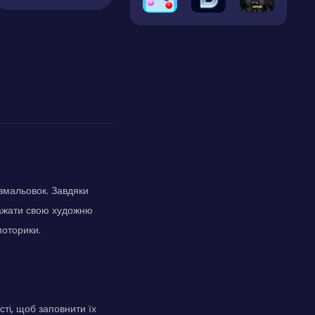
озмальовок. Завдяки
иражати свою художню
моторики.
ті, щоб заповнити їх