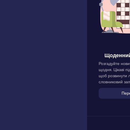
Щоденний
Розгадуйте нови
щодня. Цікаві пі
щоб розвинути л
словниковий зап
Пер