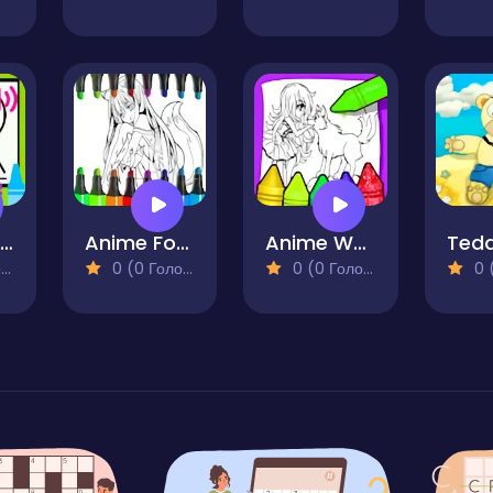
Colorindo a Criaçao do Mundo
Anime Fox Girl Cute Coloring Pages
Anime Wolf Girl Coloring Pages
)
0 (0 Голосів)
0 (0 Голосів)
0 (0