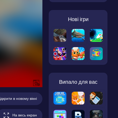
Нові ігри
Випало для вас
ідкрити в новому вікні
На весь екран