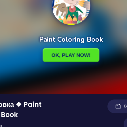
вка ❖ Paint
В
 Book
в.