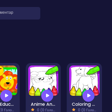
оментар
Kids Educations ABC
Anime Animals Coloring Pages
Coloring Pages For Kid That Are 8 Animals
 Голосів)
0 (0 Голосів)
0 (0 Голосів)