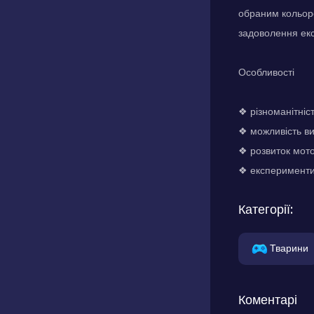
обраним кольоро
задоволення екс
Особливості
❖ різноманітніст
❖ можливість ви
❖ розвиток мото
❖ експерименти 
Категорії:
Тварини
Коментарі