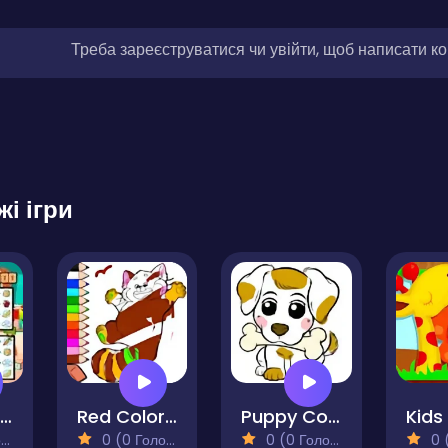
Треба зареєструватися чи увійти, щоб написати к
жі ігри
What Is My Food
Red Coloring Book
Puppy Coloring Book
)
0 (0 Голосів)
0 (0 Голосів)
0 (0