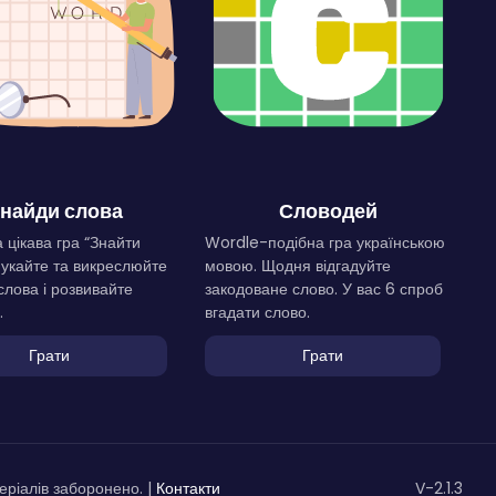
найди слова
Словодей
 цікава гра “Знайти
Wordle-подібна гра українською
Шукайте та викреслюйте
мовою. Щодня відгадуйте
слова і розвивайте
закодоване слово. У вас 6 спроб
.
вгадати слово.
Грати
Грати
ріалів заборонено. |
Контакти
V-2.1.3