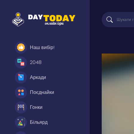
Наш вибір!
2048
Аркади
Поєднайки
Гонки
Більярд