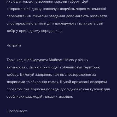
як ловля комах і створення макетів табору. Цей
інтерактивний досвід заохочує творчість через можливості
переодягання. Унікальні завдання допомагають розвивати
спостережливість, коли діти досліджують і планують свій
табір у природному середовищі.
Як грати
Торкнися, щоб керувати Майком і Мією у різних
активностях. Змінюй їхній одяг і облаштовуй територію
табору. Виконуй завдання, такі як спостереження за
тваринами та збирання комах. Шукай приховані сюрпризи
протягом гри. Корисна порада: досліджуй кожен куточок для
особливих взаємодій і цікавих знахідок.
Особливості