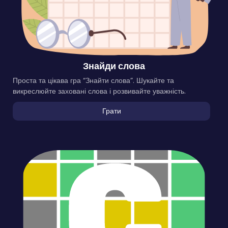
Знайди слова
Проста та цікава гра “Знайти слова”. Шукайте та
викреслюйте заховані слова і розвивайте уважність.
Грати