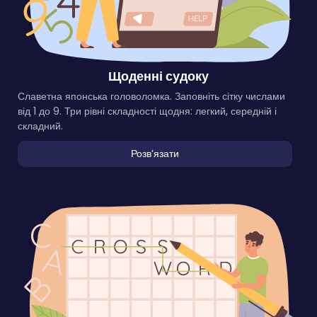
Щоденні судоку
Славетна японська головоломка. Заповніть сітку числами
від 1 до 9. Три рівні складності щодня: легкий, середній і
складний.
Розвʼязати