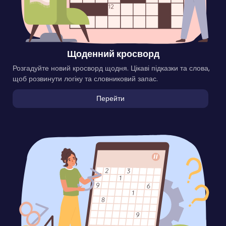
Щоденний кросворд
Розгадуйте новий кросворд щодня. Цікаві підказки та слова,
щоб розвинути логіку та словниковий запас.
Перейти