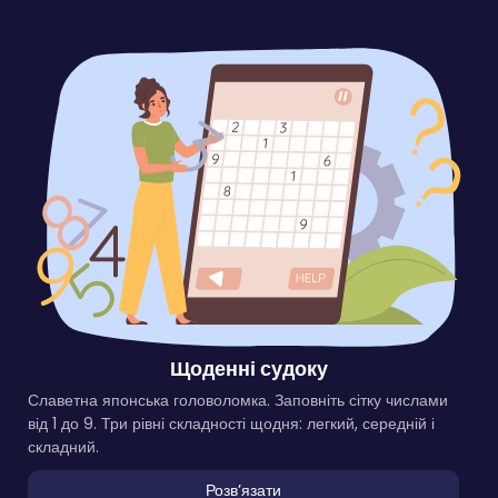
Щоденні судоку
Славетна японська головоломка. Заповніть сітку числами
від 1 до 9. Три рівні складності щодня: легкий, середній і
складний.
Розвʼязати