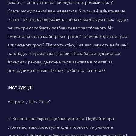
виклик — опанувати всі три видовищні режими гри. У
Класичному режимі вам надається 6 куль, які змінять ваше
життя: три з них допоможуть набрати максимум очок, тоді як
решта три спробують позбавити вас заробленого. Чи
зможете ви стати майстром стратегії та вміло керувати цією
викликаною грою? Підкоріть стіну, і на вас чекають небачені
нагороди. Готуємо вам сюрприз! Незабаром відкриється
Аркадний режим, де кожна куля важлива в гонитві за
рекордними очками. Виклик прийнято, чи не так?
Інструкції:
Як грати у Шоу Стіни?
✅ Клацніть на екрані, щоб кинути м'яч. Подбайте про
стратегію, використовуйте кулі з користю та уникайте
помилок. Перемога наближається з кожним вдалим кидком!