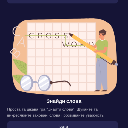
Знайди слова
Проста та цікава гра “Знайти слова”. Шукайте та
викреслюйте заховані слова і розвивайте уважність.
Грати