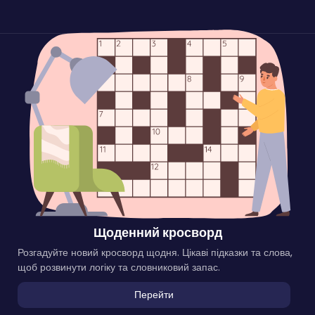
Щоденний кросворд
Розгадуйте новий кросворд щодня. Цікаві підказки та слова,
щоб розвинути логіку та словниковий запас.
Перейти