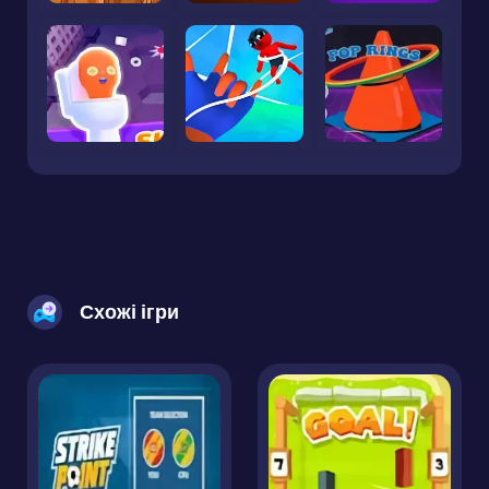
Схожі ігри