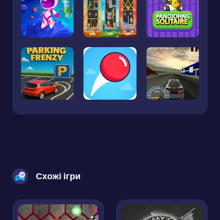
Схожі ігри