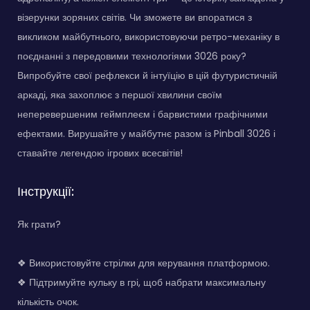
візерунки зоряних світів. Чи зможете ви впоратися з
викликом майбутнього, використовуючи ретро-механіку в
поєднанні з передовими технологіями 3026 року?
Випробуйте свої рефлекси й інтуїцію в цій футуристичній
аркаді, яка захоплює з першої хвилини своїм
неперевершеним геймплеєм і барвистими графічними
ефектами. Вирушайте у майбутнє разом із Pinball 3026 і
ставайте легендою ігрових всесвітів!
Інструкції:
Як грати?
❖ Використовуйте стрілки для керування платформою.
❖ Підтримуйте кульку в грі, щоб набрати максимальну
кількість очок.