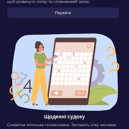
щоб розвинути логіку та словниковий запас.
Перейти
Щоденні судоку
Славетна японська головоломка. Заповніть сітку числами