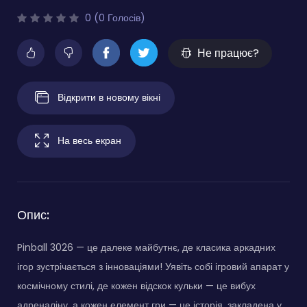
0 (0 Голосів)
Не працює?
Відкрити в новому вікні
На весь екран
Опис:
Pinball 3026 — це далеке майбутнє, де класика аркадних
ігор зустрічається з інноваціями! Уявіть собі ігровий апарат у
космічному стилі, де кожен відскок кульки — це вибух
адреналіну, а кожен елемент гри — це історія, закладена у