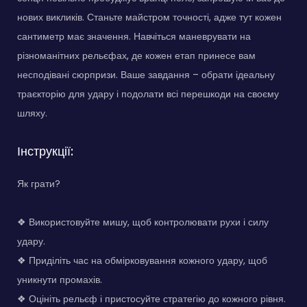
нових викликів. Станьте майстром точності, адже тут кожен
сантиметр має значення. Навчіться маневрувати на
різноманітних рельєфах, де кожен етап принесе вам
несподівані сюрпризи. Ваше завдання – обрати ідеальну
траєкторію для удару і подолати всі перешкоди на своєму
шляху.
Інструкції:
Як грати?
❖ Використовуйте мишу, щоб контролювати рухи і силу
удару.
❖ Приділіть час на обмірковування кожного удару, щоб
уникнути промахів.
❖ Оцініть рельєф і пристосуйте стратегію до кожного рівня.