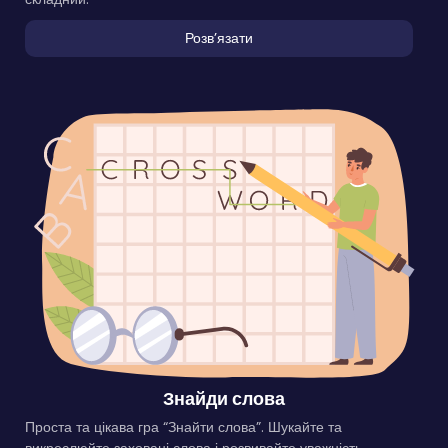
Розвʼязати
Знайди слова
Проста та цікава гра “Знайти слова”. Шукайте та
викреслюйте заховані слова і розвивайте уважність.