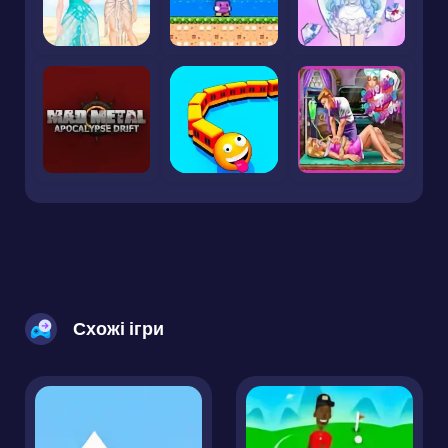
Схожі ігри