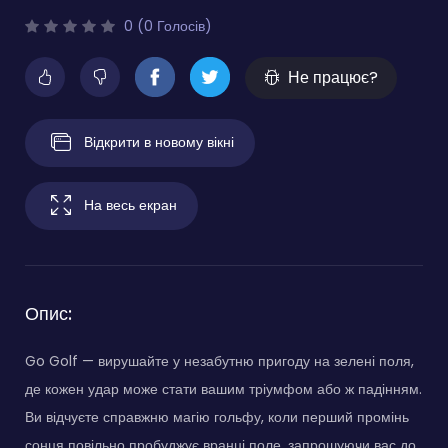
0 (0 Голосів)
Не працює?
Відкрити в новому вікні
На весь екран
Опис:
Go Golf — вирушайте у незабутню пригоду на зелені поля,
де кожен удар може стати вашим тріумфом або ж падінням.
Ви відчуєте справжню магію гольфу, коли перший промінь
сонця повільно пробуджує вранці поле, запрошуючи вас до