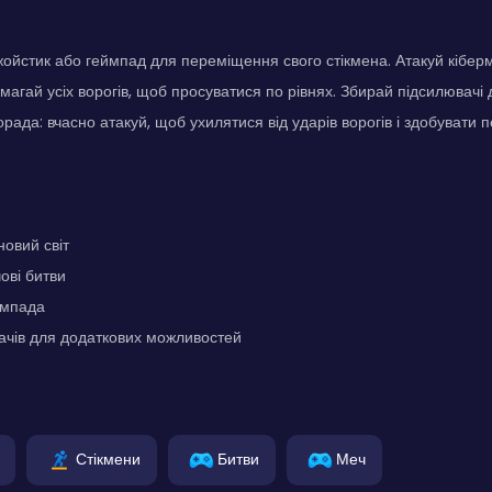
ойстик або геймпад для переміщення свого стікмена. Атакуй кібе
емагай усіх ворогів, щоб просуватися по рівнях. Збирай підсилювачі
ада: вчасно атакуй, щоб ухилятися від ударів ворогів і здобувати п
овий світ
ові битви
ймпада
ачів для додаткових можливостей
Стікмени
Битви
Меч