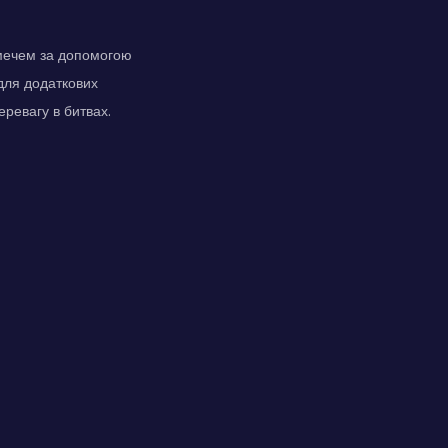
рмечем за допомогою
 для додаткових
еревагу в битвах.