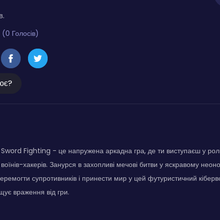
в.
 (0 Голосів)
ює?
word Fighting - це напружена аркадна гра, де ти виступаєш у рол
воїнів-хакерів. Занурся в захопливі мечові битви у яскравому неоно
перемогти супротивників і принести мир у цей футуристичний кібервс
ує враження від гри.