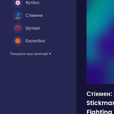
Футбол
Стікмени
Шутери
Баскетбол
Показати інші категорії ▾
Стікмен:
Stickma
Fighting