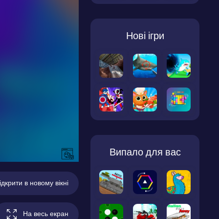
Нові ігри
Випало для вас
ідкрити в новому вікні
На весь екран