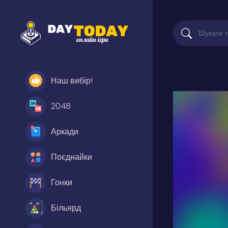
Наш вибір!
2048
Аркади
Поєднайки
Гонки
Більярд