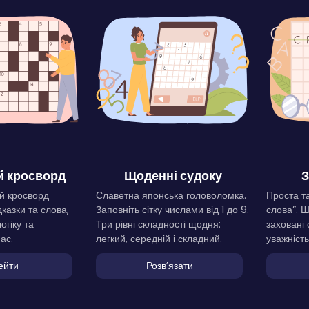
 кросворд
Щоденні судоку
З
й кросворд
Славетна японська головоломка.
Проста та
дказки та слова,
Заповніть сітку числами від 1 до 9.
слова”. 
огіку та
Три рівні складності щодня:
заховані 
ас.
легкий, середній і складний.
уважність
ейти
Розвʼязати