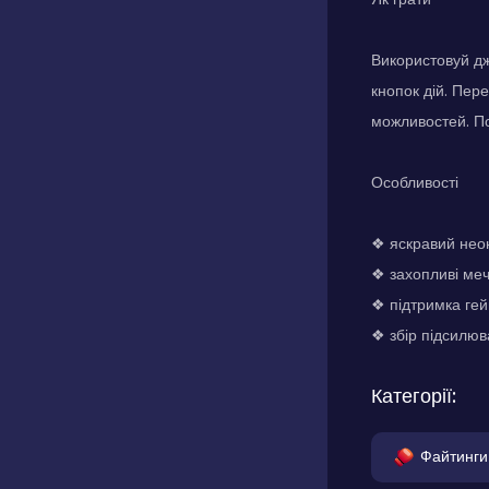
Використовуй дж
кнопок дій. Пер
можливостей. Пор
Особливості
❖ яскравий неон
❖ захопливі меч
❖ підтримка ге
❖ збір підсилюв
Категорії:
Файтинги