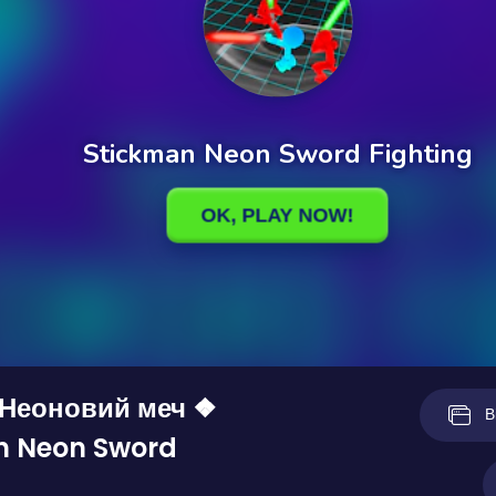
 Неоновий меч ❖
В
n Neon Sword