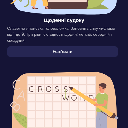
Щоденні судоку
Славетна японська головоломка. Заповніть сітку числами
від 1 до 9. Три рівні складності щодня: легкий, середній і
складний.
Розвʼязати