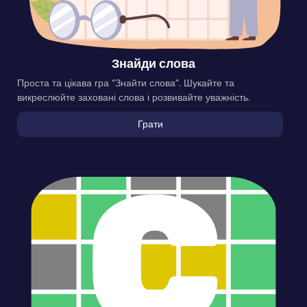
Знайди слова
Проста та цікава гра “Знайти слова”. Шукайте та
викреслюйте заховані слова і розвивайте уважність.
Грати