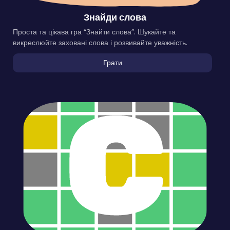
Знайди слова
Проста та цікава гра “Знайти слова”. Шукайте та
викреслюйте заховані слова і розвивайте уважність.
Грати