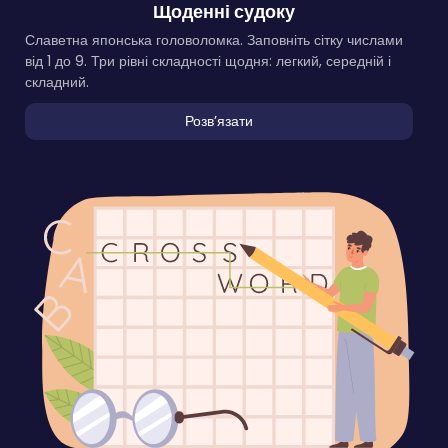
Щоденні судоку
Славетна японська головоломка. Заповніть сітку числами
від 1 до 9. Три рівні складності щодня: легкий, середній і
складний.
Розвʼязати