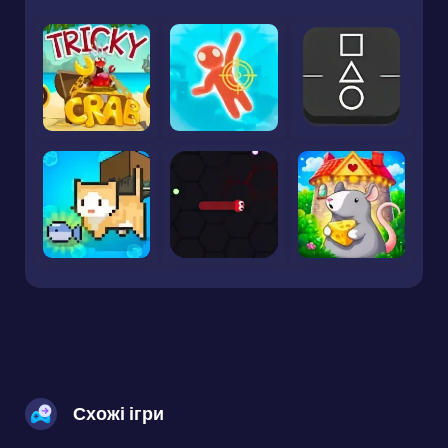
Схожі ігри