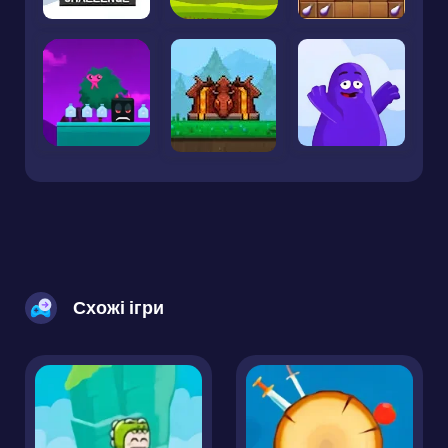
Схожі ігри