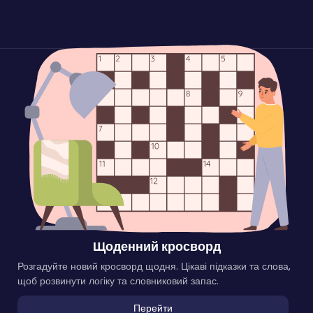
Щоденний кросворд
Розгадуйте новий кросворд щодня. Цікаві підказки та слова,
щоб розвинути логіку та словниковий запас.
Перейти