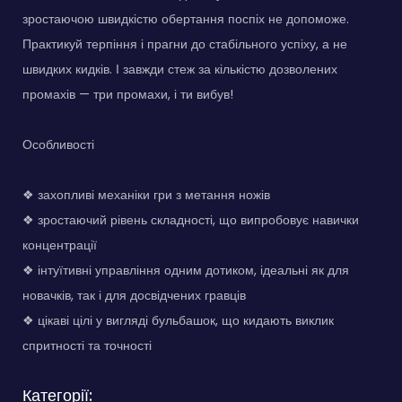
зростаючою швидкістю обертання поспіх не допоможе.
Практикуй терпіння і прагни до стабільного успіху, а не
швидких кидків. І завжди стеж за кількістю дозволених
промахів — три промахи, і ти вибув!
Особливості
❖ захопливі механіки гри з метання ножів
❖ зростаючий рівень складності, що випробовує навички
концентрації
❖ інтуїтивні управління одним дотиком, ідеальні як для
новачків, так і для досвідчених гравців
❖ цікаві цілі у вигляді бульбашок, що кидають виклик
спритності та точності
Категорії: