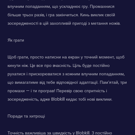
влучним попаданням, що ускладнює гру. Промахнися
більше трьох разів, і гра закінчиться. Кинь виклик своїй
зосередженості в цій захопливій пригоді з метання ножів.
Як грати
Щоб грати, просто натисни на екран у точний момент, щоб
кинути ніж. Це все про вчасність. Ціль буде постійно
рухатися і прискорюватися з кожним влучним попаданням,
що вимагатиме від тебе відповідної адаптації. Пам’ятай, три
промахи — і ти програв! Перевір свою спритність і
зосередженість, адже Blobkill кидає тобі нові виклики.
Поради та хитрощі
Точність важливіша за швидкість у Blobkill. З постійно