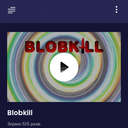
Blobkill
Зіграно 515 разів.