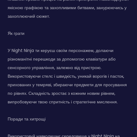
якісною графікою та захопливими битвами, занурюючись у
захоплюючий сюжет.
Як грати
У Night Ninja ти керуєш своїм персонажем, долаючи
різноманітні перешкоди за допомогою клавіатури або
сенсорного управління, залежно від пристрою.
Використовуючи стелс і швидкість, уникай ворогів і пасток,
прихованих у темряві, збираючи предмети для просування
по рівнях. Складність зростає з кожним новим рівнем,
випробовуючи твою спритність і стратегічне мислення.
Поради та хитрощі
Використовуй навколишнє середовище у Night Ninja на