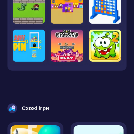
Схожі ігри