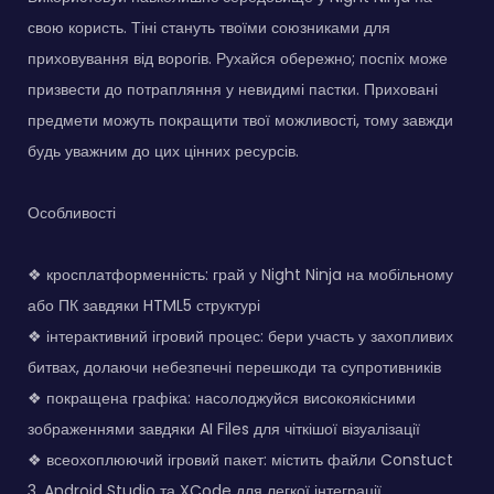
свою користь. Тіні стануть твоїми союзниками для
приховування від ворогів. Рухайся обережно; поспіх може
призвести до потрапляння у невидимі пастки. Приховані
предмети можуть покращити твої можливості, тому завжди
будь уважним до цих цінних ресурсів.
Особливості
❖ кросплатформенність: грай у Night Ninja на мобільному
або ПК завдяки HTML5 структурі
❖ інтерактивний ігровий процес: бери участь у захопливих
битвах, долаючи небезпечні перешкоди та супротивників
❖ покращена графіка: насолоджуйся високоякісними
зображеннями завдяки AI Files для чіткішої візуалізації
❖ всеохоплюючий ігровий пакет: містить файли Constuct
3, Android Studio та XCode для легкої інтеграції