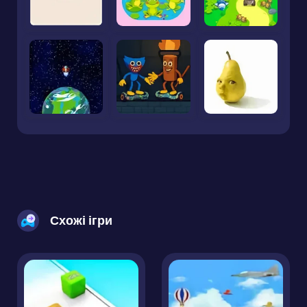
Схожі ігри