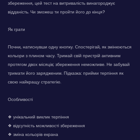
збереження, цей тест на витривалість винагороджує
відданість. Чи зможеш ти пройти його до кінця?
Як грати
Почни, натиснувши одну кнопку. Спостерігай, як змінюються
кольори з плином часу. Тримай свій пристрій активним
протягом двох місяців; збереження неможливе. Не забувай
тримати його зарядженим. Підказка: прийми терпіння як
свою найкращу стратегію.
Особливості
❖ унікальний виклик терпіння
❖ відсутність можливості збереження
❖ зміна кольорів екрана