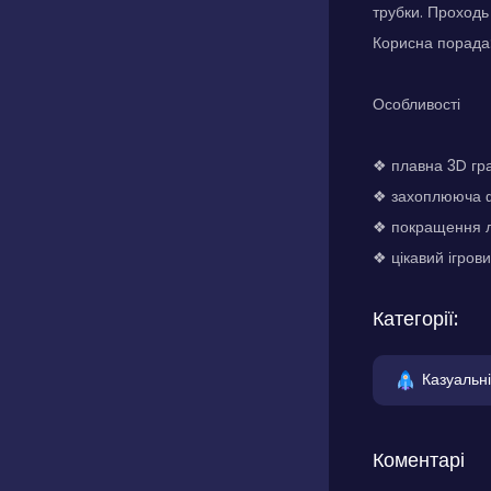
трубки. Проходь
Корисна порада:
Особливості
❖ плавна 3D гр
❖ захоплююча ф
❖ покращення л
❖ цікавий ігрови
Категорії:
Казуальні
Коментарі