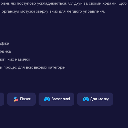
 рівні, які поступово ускладнюються. Слідкуй за своїми ходами, щоб
 організуй мотузки зверху вниз для легшого управління.
афіка
ізика
огічних навичок
й процес для всіх вікових категорій
Пазли
Захопливі
Для мозку