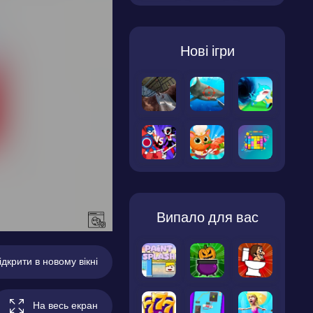
Нові ігри
Випало для вас
ідкрити в новому вікні
На весь екран