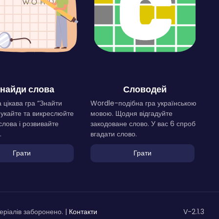
найди слова
Словодей
 цікава гра “Знайти
Wordle-подібна гра українською
Шукайте та викреслюйте
мовою. Щодня відгадуйте
слова і розвивайте
закодоване слово. У вас 6 спроб
.
вгадати слово.
Грати
Грати
ріалів заборонено. |
Контакти
V-2.1.3