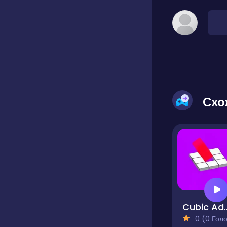
Схо
Cubic Adventu
0 (0 Голосів