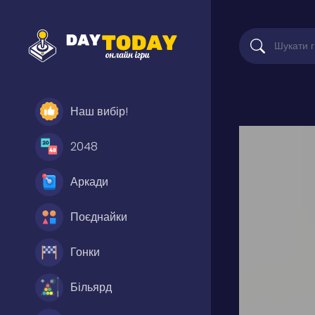
Наш вибір!
2048
Аркади
Поєднайки
Гонки
Більярд