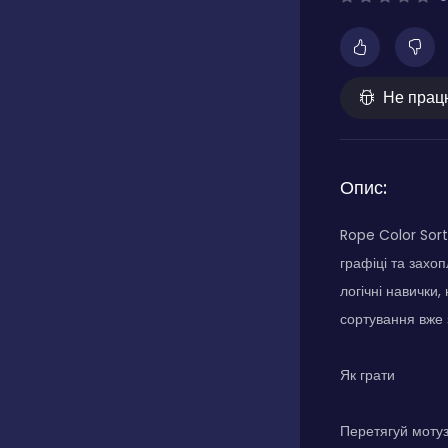
Не прац
Опис:
Rope Color Sort 
графіці та захо
логічні навички,
сортування вже 
Як грати
Перетягуй мотуз