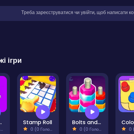
Треба зареєструватися чи увійти, щоб написати к
жі ігри
re Don't Fall
Stamp Roll
Bolts and Nuts - Color Sorting
Colo
)
0 (0 Голосів)
0 (0 Голосів)
0 (0