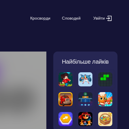
Увійти
Кросворди
Словодей
Найбільше лайків