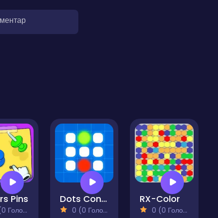
оментар
rs Pins
Dots Connector Puzzle
RX-Color
 Голосів)
0 (0 Голосів)
0 (0 Голосів)