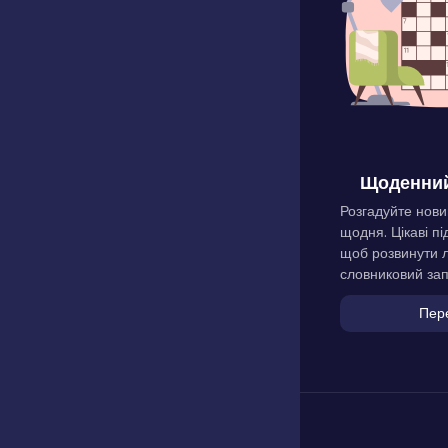
Щоденний
Розгадуйте нови
щодня. Цікаві пі
щоб розвинути л
словниковий зап
Пер