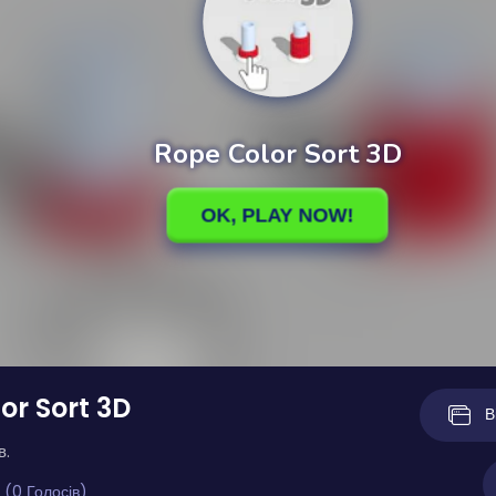
or Sort 3D
В
в.
 (0 Голосів)