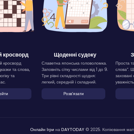
 кросворд
Щоденні судоку
З
й кросворд
Славетна японська головоломка.
Проста та
дказки та слова,
Заповніть сітку числами від 1 до 9.
слова”. 
огіку та
Три рівні складності щодня:
заховані 
ас.
легкий, середній і складний.
уважність
ейти
Розвʼязати
Онлайн Ігри
на
DAYTODAY
© 2025. Копіювання мате