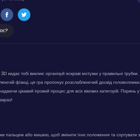
ює?
3D кидає тобі виклик: організуй яскраві мотузки у правильні трубки
плюючій фізиці, ця гра пропонує розслаблюючий досвід головоломки
 надаючи цікавий ігровий процес для всіх вікових категорій. Поринь 
зараз!
ки пальцем або мишею, щоб змінити їхнє положення та сортувати за