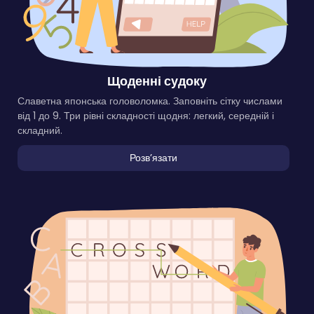
Щоденні судоку
Славетна японська головоломка. Заповніть сітку числами
від 1 до 9. Три рівні складності щодня: легкий, середній і
складний.
Розвʼязати