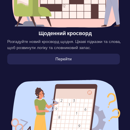
Щоденний кросворд
Розгадуйте новий кросворд щодня. Цікаві підказки та слова,
щоб розвинути логіку та словниковий запас.
Перейти