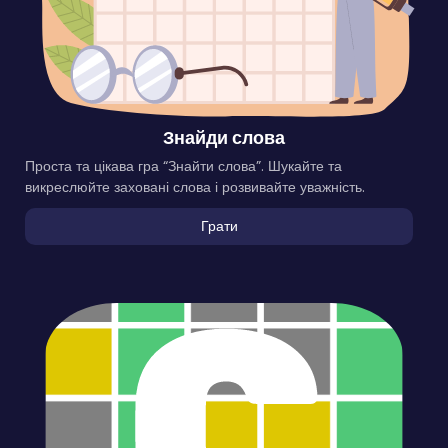
Знайди слова
Проста та цікава гра “Знайти слова”. Шукайте та
викреслюйте заховані слова і розвивайте уважність.
Грати