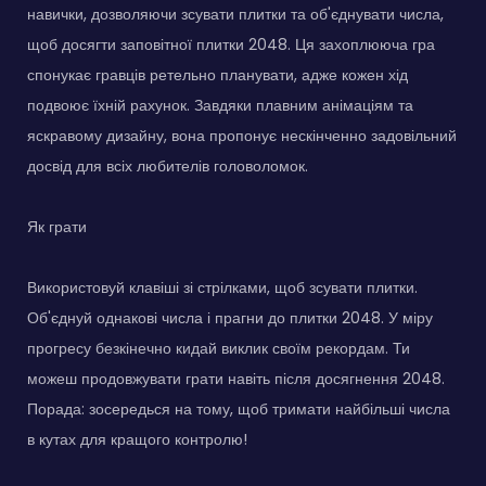
навички, дозволяючи зсувати плитки та об'єднувати числа,
щоб досягти заповітної плитки 2048. Ця захоплююча гра
спонукає гравців ретельно планувати, адже кожен хід
подвоює їхній рахунок. Завдяки плавним анімаціям та
яскравому дизайну, вона пропонує нескінченно задовільний
досвід для всіх любителів головоломок.
Як грати
Використовуй клавіші зі стрілками, щоб зсувати плитки.
Об'єднуй однакові числа і прагни до плитки 2048. У міру
прогресу безкінечно кидай виклик своїм рекордам. Ти
можеш продовжувати грати навіть після досягнення 2048.
Порада: зосередься на тому, щоб тримати найбільші числа
в кутах для кращого контролю!