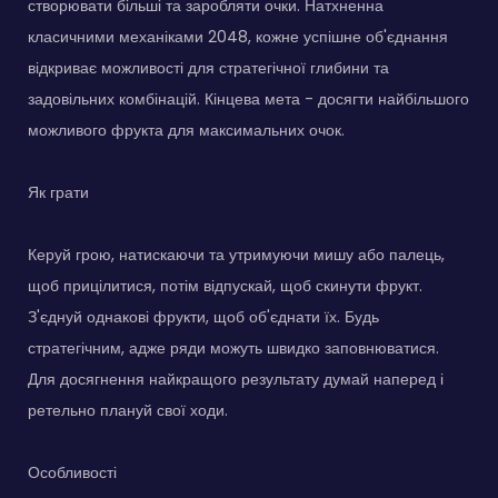
створювати більші та заробляти очки. Натхненна
класичними механіками 2048, кожне успішне об'єднання
відкриває можливості для стратегічної глибини та
задовільних комбінацій. Кінцева мета - досягти найбільшого
можливого фрукта для максимальних очок.
Як грати
Керуй грою, натискаючи та утримуючи мишу або палець,
щоб прицілитися, потім відпускай, щоб скинути фрукт.
З'єднуй однакові фрукти, щоб об'єднати їх. Будь
стратегічним, адже ряди можуть швидко заповнюватися.
Для досягнення найкращого результату думай наперед і
ретельно плануй свої ходи.
Особливості