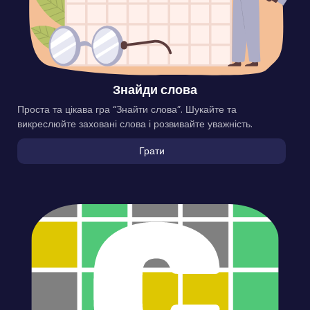
Знайди слова
Проста та цікава гра “Знайти слова”. Шукайте та
викреслюйте заховані слова і розвивайте уважність.
Грати