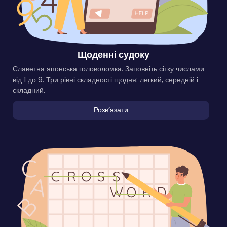
Щоденні судоку
Славетна японська головоломка. Заповніть сітку числами
від 1 до 9. Три рівні складності щодня: легкий, середній і
складний.
Розвʼязати