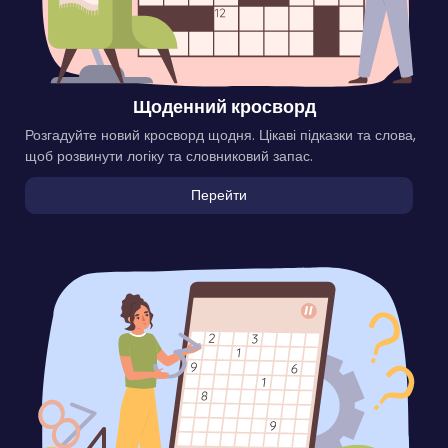
Щоденний кросворд
Розгадуйте новий кросворд щодня. Цікаві підказки та слова,
щоб розвинути логіку та словниковий запас.
Перейти