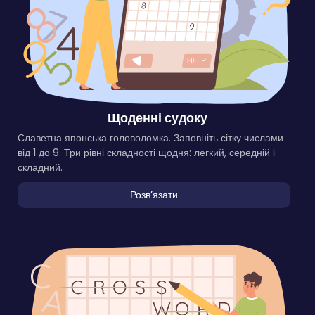
Щоденні судоку
Славетна японська головоломка. Заповніть сітку числами
від 1 до 9. Три рівні складності щодня: легкий, середній і
складний.
Розвʼязати