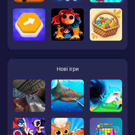
Нові ігри