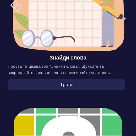
Знайди слова
Проста та цікава гра “Знайти слова”. Шукайте та
викреслюйте заховані слова і розвивайте уважність.
Грати