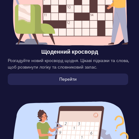
Щоденний кросворд
Розгадуйте новий кросворд щодня. Цікаві підказки та слова,
щоб розвинути логіку та словниковий запас.
Перейти