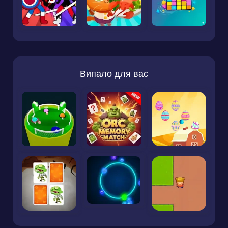
Випало для вас