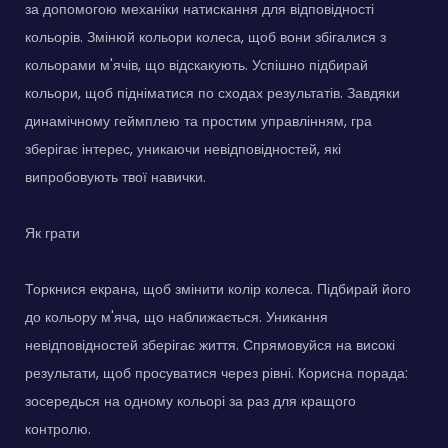
за допомогою механіки натискання для відповідності
кольорів. Змінюй кольори колеса, щоб вони збігалися з
кольорами м'ячів, що відскакують. Успішно підбирай
кольори, щоб підніматися по сходах результатів. Завдяки
динамічному геймплею та простим управлінням, гра
зберігає інтерес, уникаючи невідповідностей, які
випробовують твої навички.
Як грати
Торкнися екрана, щоб змінити колір колеса. Підбирай його
до кольору м'яча, що наближається. Уникання
невідповідностей зберігає життя. Спрямовуйся на високі
результати, щоб просуватися через рівні. Корисна порада:
зосередься на одному кольорі за раз для кращого
контролю.